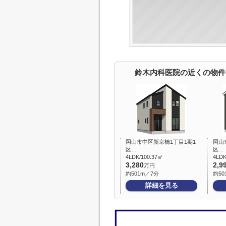
鈴木内科医院の近くの物件
岡山市中区新京橋1丁目1期1
岡山
区…
区…
4LDK/100.37㎡
4LDK
3,280
2,9
万円
約501m／7分
約50
詳細を見る