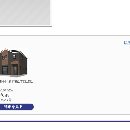
鈴
市中区新京橋1丁目1期1
/104.52㎡
98
万円
1m／7分
詳細を見る