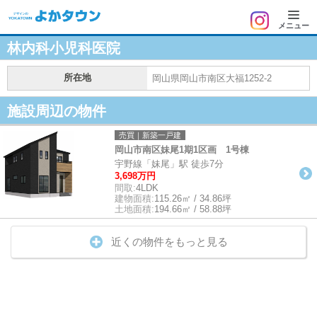
メニュー
林内科小児科医院
所在地
岡山県岡山市南区大福1252-2
施設周辺の物件
売買｜新築一戸建
岡山市南区妹尾1期1区画 1号棟
宇野線「妹尾」駅 徒歩7分
3,698万円
間取:
4LDK
建物面積:
115.26㎡ / 34.86坪
土地面積:
194.66㎡ / 58.88坪
近くの物件をもっと見る