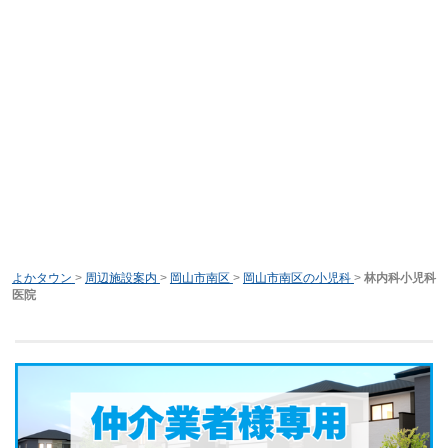
よかタウン
>
周辺施設案内
>
岡山市南区
>
岡山市南区の小児科
>
林内科小児科
医院