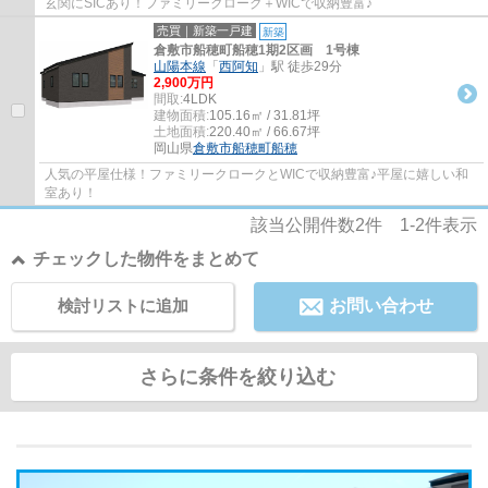
玄関にSICあり！ファミリークローク＋WICで収納豊富♪
売買｜新築一戸建
新築
倉敷市船穂町船穂1期2区画 1号棟
山陽本線
「
西阿知
」駅 徒歩29分
2,900万円
間取:
4LDK
建物面積:
105.16㎡ / 31.81坪
土地面積:
220.40㎡ / 66.67坪
岡山県
倉敷市
船穂町船穂
人気の平屋仕様！ファミリークロークとWICで収納豊富♪平屋に嬉しい和
室あり！
該当公開件数
2
件
1-2
件表示
チェックした物件をまとめて
検討リストに追加
お問い合わせ
さらに条件を絞り込む