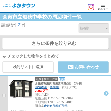
メニュー
倉敷市立船穂中学校の周辺物件一覧
2
該当物件
件
さらに条件を絞り込む
チェックした物件をまとめて
検討リストに追加
お問い合わせ
売買｜新築一戸建
新築
倉敷市船穂町船穂1期2区画 2号棟
山陽本線
「
西阿知
」駅 徒歩29分
2,350万円
間取:
4LDK
建物面積:
112.67㎡ / 34.08坪
土地面積:
170.21㎡ / 51.48坪
岡山県
倉敷市
船穂町船穂