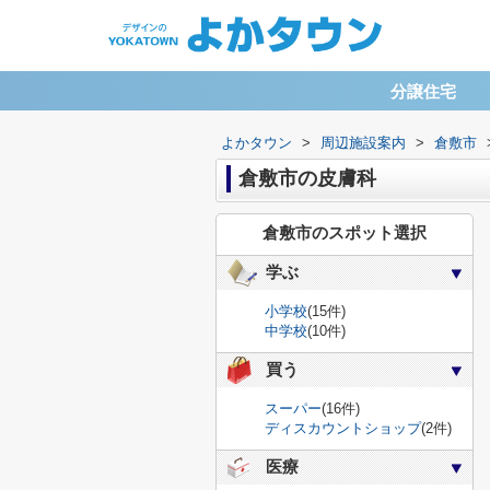
分譲住宅
よかタウン
>
周辺施設案内
>
倉敷市
倉敷市の皮膚科
倉敷市のスポット選択
学ぶ
小学校
(15件)
中学校
(10件)
買う
スーパー
(16件)
ディスカウントショップ
(2件)
医療