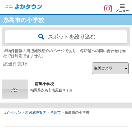
メニュー
糸島市の小学校
スポットを絞り込む
※物件情報の周辺施設紹介のページであり、各店舗への問い合わせは当
社では対応できません。
該当件数
1
件
南風小学校
福岡県糸島市南風台８丁目
-
よかタウン
>
周辺施設案内
>
糸島市
>
糸島市の小学校