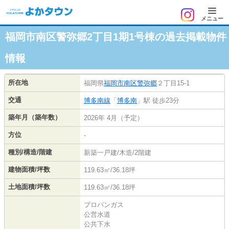
メニュー
福岡市南区警弥郷2丁目1期1号棟の過去掲載物件
情報
所在地
福岡県
福岡市南区
警弥郷
２丁目15-1
交通
博多南線
「
博多南
」駅 徒歩23分
築年月（築年数）
2026年 4月（予定）
方位
-
種別/構造/階建
新築一戸建/木造/2階建
建物面積/坪数
119.63㎡/36.18坪
土地面積/坪数
119.63㎡/36.18坪
プロパンガス
公営水道
公共下水