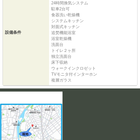
24時間換気システム
駐車2台可
食器洗い乾燥機
システムキッチン
対面式キッチン
設備条件
追焚機能浴室
浴室乾燥機
洗面台
トイレ２ヶ所
独立洗面台
床下収納
ウォークインクロゼット
TVモニタ付インターホン
複層ガラス