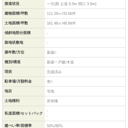
接道状況
一方(西 公道 6.0m 間口 3.0m)
建物面積/坪数
111.29㎡/33.66坪
土地面積/坪数
161.48㎡/48.84坪
傾斜地部分面積
-
路地状敷地
-
築年数/方位
新築/-
種別/構造
新築一戸建/木造
現状
完成済み
駐車場/月額料金
有/-
地目
宅地
土地権利
所有権
-
私道面積/セットバック
-
建ぺい率/容積率
50%/80%