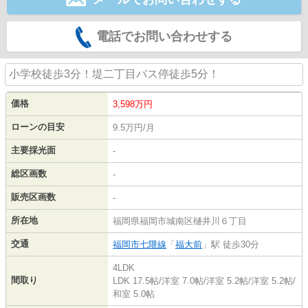
電話でお問い合わせする
小学校徒歩3分！堤二丁目バス停徒歩5分！
価格
3,598
万円
ローンの目安
9.5万円/月
主要採光面
-
総区画数
-
販売区画数
-
所在地
福岡県福岡市城南区樋井川６丁目
交通
福岡市七隈線
「
福大前
」駅 徒歩30分
4LDK
間取り
LDK 17.5帖
/
洋室 7.0帖
/
洋室 5.2帖
/
洋室 5.2帖
/
和室 5.0帖