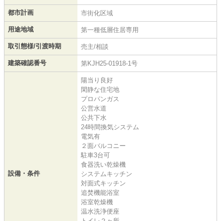
都市計画
市街化区域
用途地域
第一種低層住居専用
取引態様/引渡時期
売主/相談
建築確認番号
第KJH25-01918-1号
陽当り良好
閑静な住宅地
プロパンガス
公営水道
公共下水
24時間換気システム
電気有
２面バルコニー
駐車3台可
食器洗い乾燥機
設備・条件
システムキッチン
対面式キッチン
追焚機能浴室
浴室乾燥機
温水洗浄便座
トイレ２ヶ所