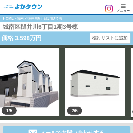
メニュー
HOME
>城南区樋井川6丁目1期3号棟
城南区樋井川6丁目1期3号棟
価格
3,598
万円
検討リストに追加
1/5
2/5
メールでお問い合わせする