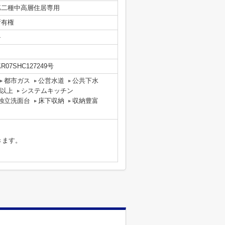
第二種中高層住居専用
所有権
-
R07SHC127249号
都市ガス
公営水道
公共下水
以上
システムキッチン
独立洗面台
床下収納
収納豊富
きます。