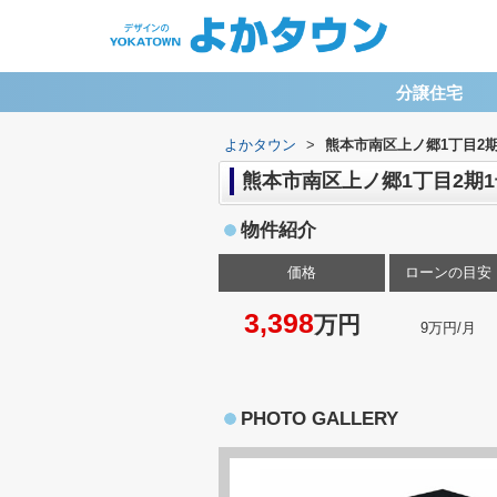
分譲住宅
よかタウン
>
熊本市南区上ノ郷1丁目2期
熊本市南区上ノ郷1丁目2期
物件紹介
価格
ローンの目安
3,398
万円
9万円/月
PHOTO GALLERY