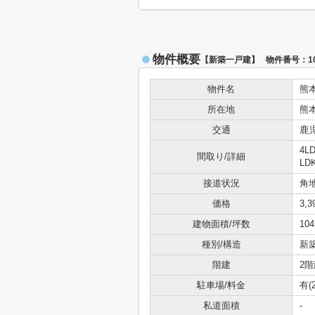
物件概要
【新築一戸建】 物件番号：101
物件名
熊
所在地
熊
交通
鹿
4L
間取り/詳細
LD
接道状況
角地
価格
3,
建物面積/坪数
104
種別/構造
新
階建
2階
駐車場/料金
有(2
私道面積
-