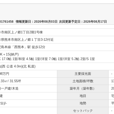
761458 情報更新日：2026年08月03日 次回更新予定日：2026年08月17日
本市南区上ノ郷1丁目2期1号棟
本県熊本市南区上ノ郷１丁目3-12付近
児島本線「西熊本」駅 徒歩12分
DK＋1S(納戸)
K 17.0帖 1室
/
和室 4.5帖 1室
/
洋室 7.0帖 1室
/
洋室 5.2帖 2室
/
S 1室
(西 公道 4.0m)(北 私道)
398万円
主要採光面
-
.33㎡/ 31.55坪
土地面積/坪数
1
築一戸建/木造
築年月（築年数）
2
建
地目
台)/-
地勢
セットバック
-