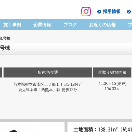
採用情報
施工事例
企業情報
ブログ
お近くの店舗
1号棟
1号棟
所在地/交通
間取り/建物面積
4LDK＋1S(納戸)
熊本県熊本市南区上ノ郷１丁目3-12付近
104.33㎡
鹿児島本線「西熊本」駅 徒歩12分