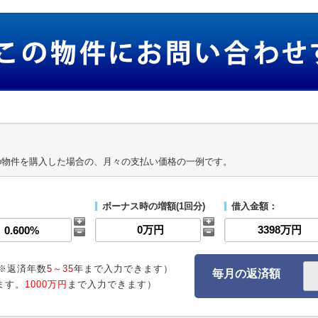
の物件を購入した場合の、月々の支払い価格の一例です。
ボーナス時の増額(1回分)
借入金額：
※返済年数
5～35
年まで入力できます）
毎月の返済額
ます。
1000万円
まで入力できます）