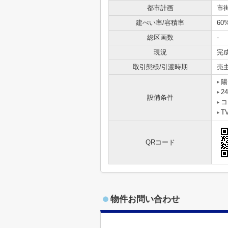
都市計画
市
建ぺい率/容積率
60
総区画数
-
現況
完
取引態様/引渡時期
売
陽
2
設備条件
コ
T
QRコード
物件お問い合わせ