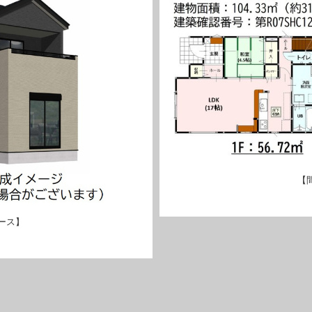
【
ース】