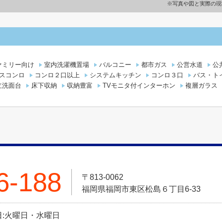
※写真や図と実際の現
ァミリー向け
室内洗濯機置場
バルコニー
都市ガス
公営水道
公
スコンロ
コンロ２口以上
システムキッチン
コンロ３口
バス・ト
立洗面台
床下収納
収納豊富
TVモニタ付インターホン
複層ガラス
6-188
〒813-0062
福岡県福岡市東区松島６丁目6-33
定休日:火曜日・水曜日