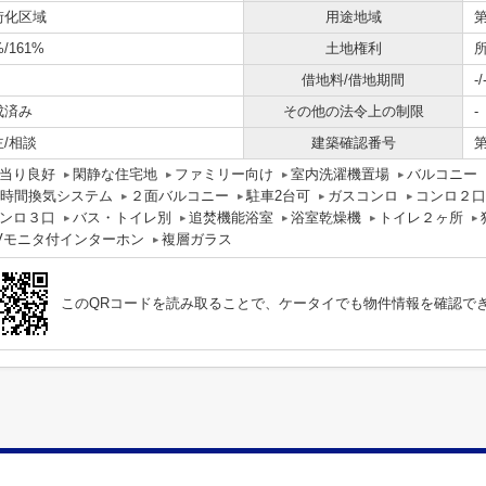
街化区域
用途地域
%/161%
土地権利
借地料/借地期間
-/
成済み
その他の法令上の制限
-
主/相談
建築確認番号
第
当り良好
閑静な住宅地
ファミリー向け
室内洗濯機置場
バルコニー
4時間換気システム
２面バルコニー
駐車2台可
ガスコンロ
コンロ２口
ンロ３口
バス・トイレ別
追焚機能浴室
浴室乾燥機
トイレ２ヶ所
Vモニタ付インターホン
複層ガラス
このQRコードを読み取ることで、ケータイでも物件情報を確認で