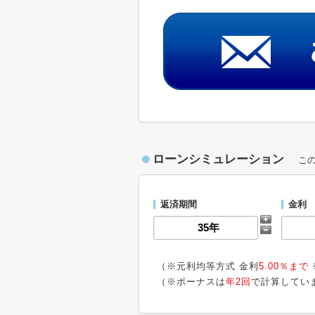
ローンシミュレーション
こ
返済期間
金利
（※元利均等方式 金利
5.00％まで
（※ボーナスは
年2回
で計算してい