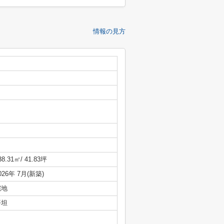
情報の見方
38.31㎡/ 41.83坪
026年 7月(新築)
宅地
平坦