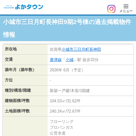
メニュー
小城市三日月町長神田9期2号棟の過去掲載物件
情報
所在地
佐賀県
小城市
三日月町長神田
交通
唐津線
「
小城
」駅 徒歩32分
築年月（築年数）
2026年 6月（予定）
方位
-
種別/構造/階建
新築一戸建/木造/1階建
建物面積/坪数
104.53㎡/31.62坪
土地面積/坪数
240.24㎡/72.67坪
フローリング
プロパンガス
公営水道