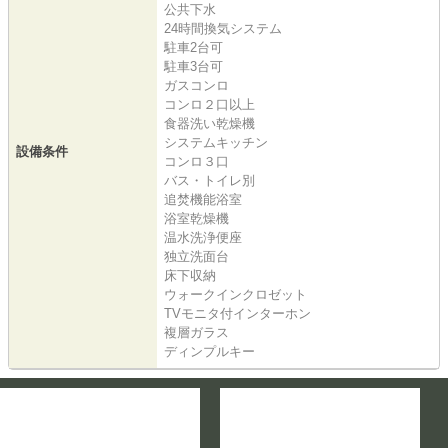
公共下水
24時間換気システム
駐車2台可
駐車3台可
ガスコンロ
コンロ２口以上
食器洗い乾燥機
システムキッチン
設備条件
コンロ３口
バス・トイレ別
追焚機能浴室
浴室乾燥機
温水洗浄便座
独立洗面台
床下収納
ウォークインクロゼット
TVモニタ付インターホン
複層ガラス
ディンプルキー