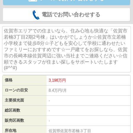
電話でお問い合わせする
佐賀市エリアでの住まいなら、住み心地も快適な「佐賀市
若楠3丁目2期2号棟」はいかがでしょうか☆佐賀市立若楠
小学校まで徒歩8分☆子どもを安心して学校に通わせたい
ファミリーにおすすめです☆一戸建てをお探しなら、佐賀
市の長崎本線佐賀周辺に強い当社までご連絡ください☆信
頼できるスタッフが住まい探しをサポートいたします
(#^^#)
価格
3,198
万円
ローンの目安
8.4万円/月
主要採光面
-
総区画数
-
販売区画数
-
所在地
佐賀県佐賀市若楠３丁目