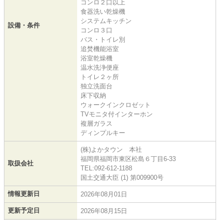
コンロ２口以上
食器洗い乾燥機
システムキッチン
設備・条件
コンロ３口
バス・トイレ別
追焚機能浴室
浴室乾燥機
温水洗浄便座
トイレ２ヶ所
独立洗面台
床下収納
ウォークインクロゼット
TVモニタ付インターホン
複層ガラス
ディンプルキー
(株)よかタウン 本社
福岡県福岡市東区松島６丁目6-33
取扱会社
TEL:092-612-1188
国土交通大臣 (1) 第009900号
情報更新日
2026年08月01日
更新予定日
2026年08月15日