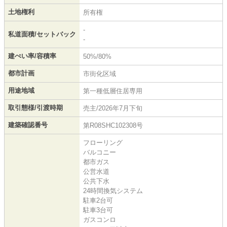
土地権利
所有権
-
私道面積/セットバック
-
建ぺい率/容積率
50%/80%
都市計画
市街化区域
用途地域
第一種低層住居専用
取引態様/引渡時期
売主/2026年7月下旬
建築確認番号
第R08SHC102308号
フローリング
バルコニー
都市ガス
公営水道
公共下水
24時間換気システム
駐車2台可
駐車3台可
ガスコンロ