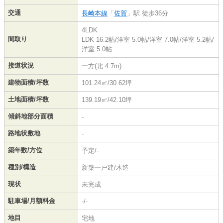
交通
長崎本線
「
佐賀
」駅 徒歩36分
4LDK
間取り
LDK 16.2帖
/
洋室 5.0帖
/
洋室 7.0帖
/
洋室 5.2帖
/
洋室 5.0帖
接道状況
一方(北 4.7m)
建物面積/坪数
101.24㎡/30.62坪
土地面積/坪数
139.19㎡/42.10坪
傾斜地部分面積
-
路地状敷地
-
築年数/方位
予定/-
種別/構造
新築一戸建/木造
現状
未完成
駐車場/月額料金
-/-
地目
宅地