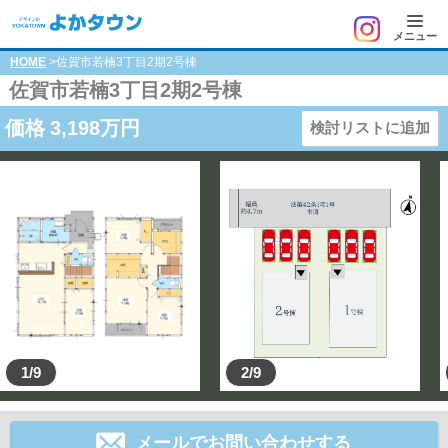
メニュー
HOME
>佐賀市若楠3丁目2期2号棟
佐賀市若楠3丁目2期2号棟
価格
3,198
万円
検討リストに追加
1/9
2/9
メールでお問い合わせする