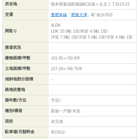
所在地
熊本県菊池郡菊陽町武蔵ヶ丘北１丁目23-23
交通
豊肥本線
「
肥後大津
」駅 徒歩25分
4LDK
間取り
LDK 20.0帖 1室
/
和室 4.5帖 1室
/
洋室 7.6帖 1室
/
洋室 5.0帖 1室
/
洋室 4.6帖 1室
接道状況
-
建物面積/坪数
101.85㎡/30.8坪
土地面積/坪数
227.29㎡/68.75坪
傾斜地部分面積
-
路地状敷地
-
築年数/方位
予定/-
種別/構造
新築一戸建/木造
現状
未完成
駐車場/月額料金
有(3台)/-