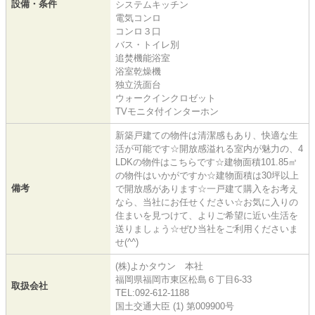
設備・条件
システムキッチン
電気コンロ
コンロ３口
バス・トイレ別
追焚機能浴室
浴室乾燥機
独立洗面台
ウォークインクロゼット
TVモニタ付インターホン
新築戸建ての物件は清潔感もあり、快適な生
活が可能です☆開放感溢れる室内が魅力の、4
LDKの物件はこちらです☆建物面積101.85㎡
の物件はいかがですか☆建物面積は30坪以上
備考
で開放感があります☆一戸建て購入をお考え
なら、当社にお任せください☆お気に入りの
住まいを見つけて、よりご希望に近い生活を
送りましょう☆ぜひ当社をご利用くださいま
せ(^^)
(株)よかタウン 本社
福岡県福岡市東区松島６丁目6-33
取扱会社
TEL:092-612-1188
国土交通大臣 (1) 第009900号