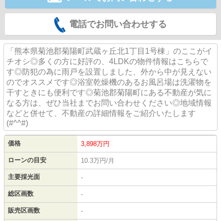
電話でお問い合わせする
「熊本県菊池郡菊陽町武蔵ヶ丘北1丁目1号棟」のここがイ
チオシ◎多くの方に好評の、4LDKの物件情報はこちらで
す◎防犯の為に雨戸を設置しました、外から中が見えない
のでオススメです◎浴室乾燥機のあるお風呂場は洗濯物を
干すときにも便利です◎菊池郡菊陽町にある不動産が気に
なる方は、ぜひ当社までお問い合わせください◎地域情報
などと併せて、不動産の詳細情報をご紹介いたします
(#^^#)
価格
3,898
万円
ローンの目安
10.3万円/月
主要採光面
-
総区画数
-
販売区画数
-