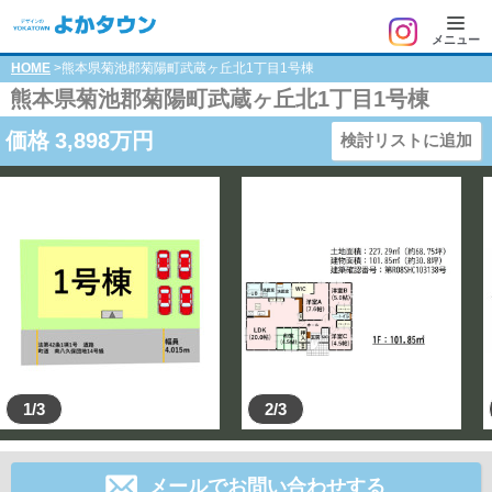
メニュー
HOME
>熊本県菊池郡菊陽町武蔵ヶ丘北1丁目1号棟
熊本県菊池郡菊陽町武蔵ヶ丘北1丁目1号棟
価格
3,898
万円
検討リストに追加
1/3
2/3
メールでお問い合わせする