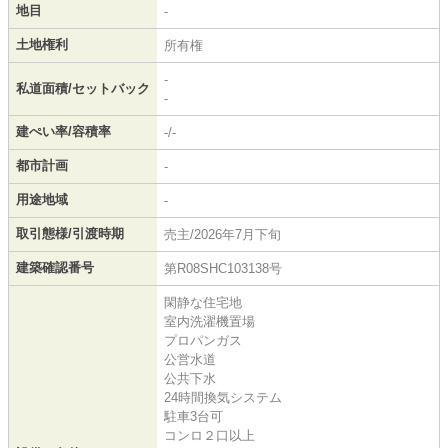
地目
-
土地権利
所有権
-
私道面積/セットバック
-
建ぺい率/容積率
-/-
都市計画
-
用途地域
-
取引態様/引渡時期
売主/2026年7月下旬
建築確認番号
第R08SHC103138号
閑静な住宅地
室内洗濯機置場
プロパンガス
公営水道
公共下水
24時間換気システム
駐車3台可
コンロ２口以上