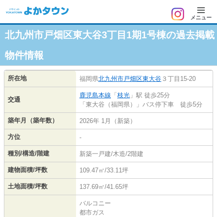
メニュー
北九州市戸畑区東大谷3丁目1期1号棟の過去掲載
物件情報
所在地
福岡県
北九州市戸畑区
東大谷
３丁目15-20
鹿児島本線
「
枝光
」駅 徒歩25分
交通
「東大谷（福岡県）」バス停下車 徒歩5分
築年月（築年数）
2026年 1月（新築）
方位
-
種別/構造/階建
新築一戸建/木造/2階建
建物面積/坪数
109.47㎡/33.11坪
土地面積/坪数
137.69㎡/41.65坪
バルコニー
都市ガス