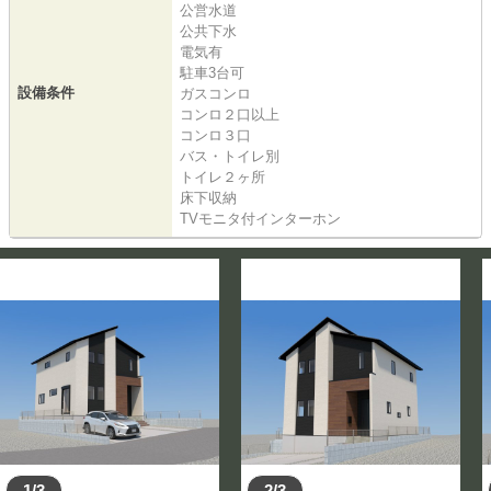
公営水道
公共下水
電気有
駐車3台可
設備条件
ガスコンロ
コンロ２口以上
コンロ３口
バス・トイレ別
トイレ２ヶ所
床下収納
TVモニタ付インターホン
1/3
2/3