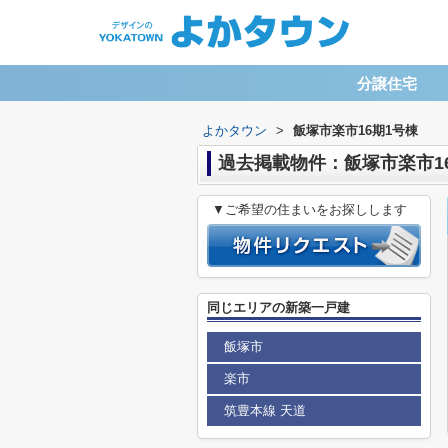
分譲住宅
よかタウン
>
飯塚市楽市16期1号棟
過去掲載物件：飯塚市楽市1
▼ご希望の住まいをお探しします
同じエリアの新築一戸建
飯塚市
楽市
筑豊本線 天道