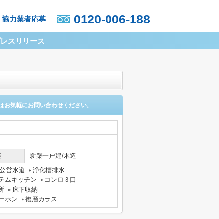
0120-006-188
協力業者応募
プレスリリース
はお気軽にお問い合わせください。
造
新築一戸建/木造
公営水道
浄化槽排水
テムキッチン
コンロ３口
所
床下収納
ーホン
複層ガラス