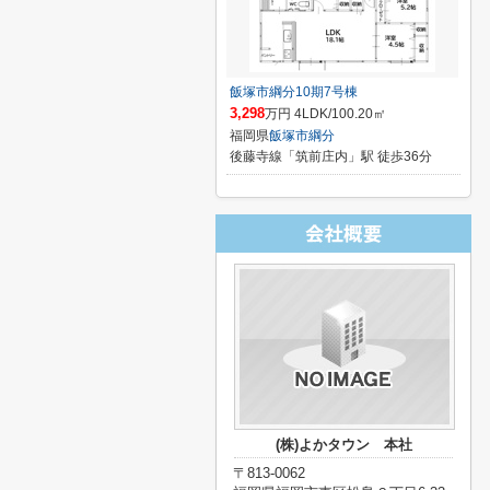
飯塚市綱分10期7号棟
3,298
万円 4LDK/100.20㎡
福岡県
飯塚市
綱分
後藤寺線「筑前庄内」駅 徒歩36分
(株)よかタウン 本社
〒813-0062