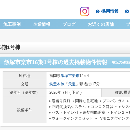
採用情報
施工事例
企業情報
ブログ
お近くの店舗
6期1号棟
飯塚市楽市16期1号棟
の過去掲載物件情報
現況の確認
所在地
福岡県
飯塚市
楽市
145-4
交通
筑豊本線
「
天道
」駅 徒歩17分
築年月（築年数）
2026年 7月 ( 予定 )
種別/構
陽当り良好
閑静な住宅地
プロパンガス
24時間換気システム
コンロ２口以上
シス
設備条件
バス・トイレ別
追焚機能浴室
トイレ２ヶ
ウォークインクロゼット
TVモニタ付インタ