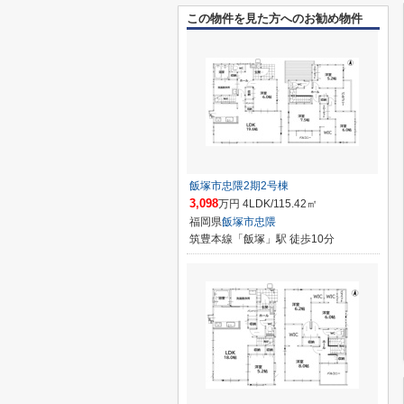
この物件を見た方へのお勧め物件
飯塚市忠隈2期2号棟
3,098
万円 4LDK/115.42㎡
福岡県
飯塚市
忠隈
筑豊本線「飯塚」駅 徒歩10分