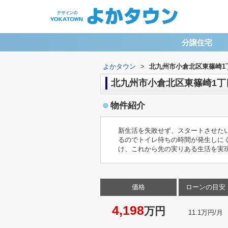
分譲住宅
よかタウン
>
北九州市小倉北区東篠崎1
北九州市小倉北区東篠崎1丁
物件紹介
新生活を失敗せず、スタートさせたい
るのでトイレ待ちの時間が発生しに
け、これから先の実りある生活を実
価格
ローンの目安
4,198
万円
11.1万円/月