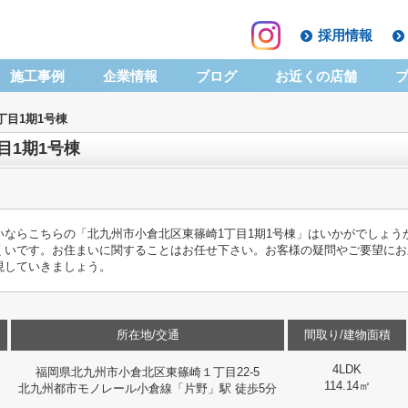
採用情報
施工事例
企業情報
ブログ
お近くの店舗
丁目1期1号棟
目1期1号棟
ならこちらの「北九州市小倉北区東篠崎1丁目1期1号棟」はいかがでしょう
くいです。お住まいに関することはお任せ下さい。お客様の疑問やご要望にお
現していきましょう。
所在地/交通
間取り/建物面積
4LDK
福岡県北九州市小倉北区東篠崎１丁目22-5
114.14㎡
北九州都市モノレール小倉線「片野」駅 徒歩5分