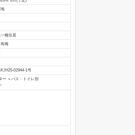
026年 6月(予定)
宅地
第一種住居
所有権
-
KJH25-02944-1号
ター
バス・トイレ別
ン