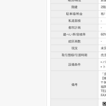
種別/構造
新
階建
2階
駐車場/料金
有
私道面積
-
都市計画
-
建ぺい率/容積率
60
総区画数
-
現況
未
取引態様/引渡時期
売
バ
設備条件
ト
「
【
〒80
備考
福岡
TEL
FAX