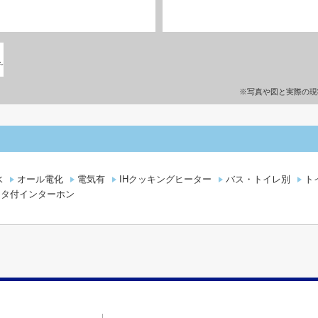
※写真や図と実際の現
水
オール電化
電気有
IHクッキングヒーター
バス・トイレ別
ト
ニタ付インターホン