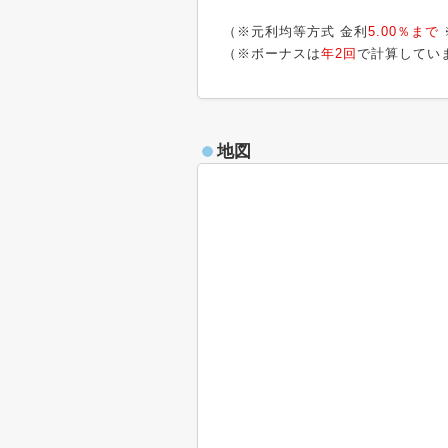
（※元利均等方式 金利
5.00％まで
（※ボーナスは
年2回
で計算してい
地図