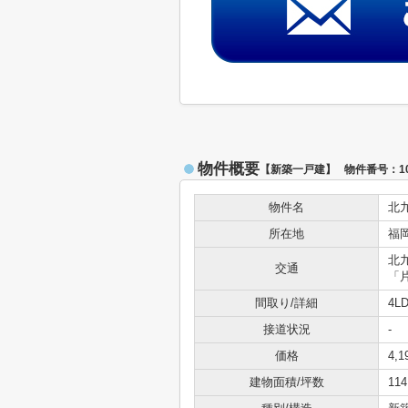
物件概要
【新築一戸建】 物件番号：102
物件名
北
所在地
福
北
交通
「
間取り/詳細
4L
接道状況
-
価格
4,
建物面積/坪数
114