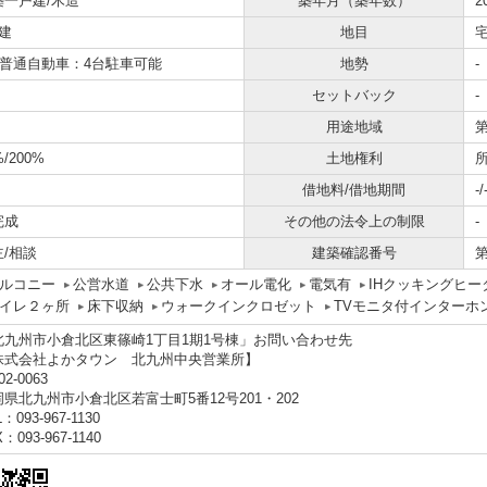
築一戸建/木造
築年月（築年数）
2
建
地目
/ 普通自動車：4台駐車可能
地勢
-
セットバック
-
用途地域
%/200%
土地権利
借地料/借地期間
-/
完成
その他の法令上の制限
-
主/相談
建築確認番号
第
ルコニー
公営水道
公共下水
オール電化
電気有
IHクッキングヒー
イレ２ヶ所
床下収納
ウォークインクロゼット
TVモニタ付インターホ
北九州市小倉北区東篠崎1丁目1期1号棟」お問い合わせ先
株式会社よかタウン 北九州中央営業所】
2‐0063
県北九州市小倉北区若富士町5番12号201・202
：093-967-1130
：093-967-1140