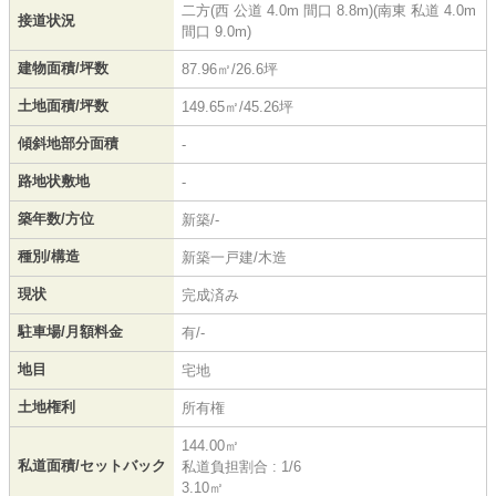
二方(西 公道 4.0m 間口 8.8m)(南東 私道 4.0m
接道状況
間口 9.0m)
建物面積/坪数
87.96㎡/26.6坪
土地面積/坪数
149.65㎡/45.26坪
傾斜地部分面積
-
路地状敷地
-
築年数/方位
新築/-
種別/構造
新築一戸建/木造
現状
完成済み
駐車場/月額料金
有/-
地目
宅地
土地権利
所有権
144.00㎡
私道面積/セットバック
私道負担割合 : 1/6
3.10㎡