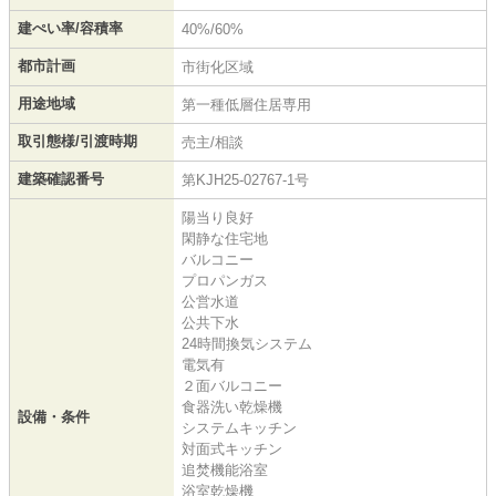
建ぺい率/容積率
40%/60%
都市計画
市街化区域
用途地域
第一種低層住居専用
取引態様/引渡時期
売主/相談
建築確認番号
第KJH25-02767-1号
陽当り良好
閑静な住宅地
バルコニー
プロパンガス
公営水道
公共下水
24時間換気システム
電気有
２面バルコニー
食器洗い乾燥機
設備・条件
システムキッチン
対面式キッチン
追焚機能浴室
浴室乾燥機