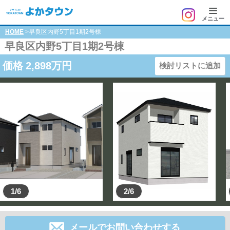
メニュー
HOME
>早良区内野5丁目1期2号棟
早良区内野5丁目1期2号棟
価格
2,898
万円
検討リストに追加
1/6
2/6
メールでお問い合わせする