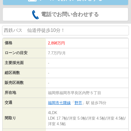
電話でお問い合わせする
西鉄バス 仙道停徒歩10分！
価格
2,898
万円
ローンの目安
7.7万円/月
主要採光面
-
総区画数
-
販売区画数
-
所在地
福岡県福岡市早良区内野５丁目
交通
福岡市七隈線
「
野芥
」駅 徒歩76分
4LDK
間取り
LDK 17.7帖
/
洋室 5.0帖
/
洋室 4.5帖
/
洋室 4.5帖
/
洋室 4.5帖