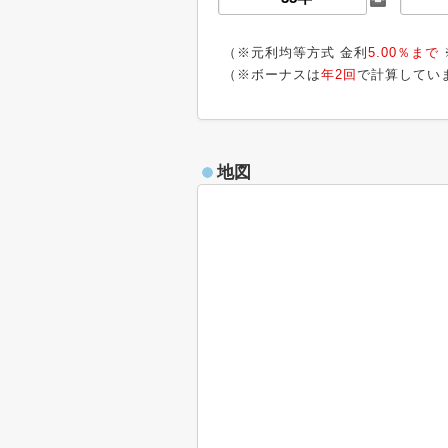
（※元利均等方式 金利
5.00％まで
（※ボーナスは
年2回
で計算してい
地図