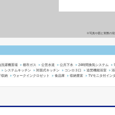
※写真や図と実際の現
内洗濯機置場
都市ガス
公営水道
公共下水
24時間換気システム
システムキッチン
対面式キッチン
コンロ３口
追焚機能浴室
浴
下収納
ウォークインクロゼット
食品庫
収納豊富
TVモニタ付イン