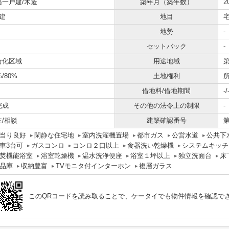
築一戸建/木造
築年月（築年数）
2
建
地目
地勢
-
セットバック
-
街化区域
用途地域
%/80%
土地権利
借地料/借地期間
-/
完成
その他の法令上の制限
-
主/相談
建築確認番号
第
当り良好
閑静な住宅地
室内洗濯機置場
都市ガス
公営水道
公共下
車3台可
ガスコンロ
コンロ２口以上
食器洗い乾燥機
システムキッチ
焚機能浴室
浴室乾燥機
温水洗浄便座
浴室１坪以上
独立洗面台
床
品庫
収納豊富
TVモニタ付インターホン
複層ガラス
このQRコードを読み取ることで、ケータイでも物件情報を確認で