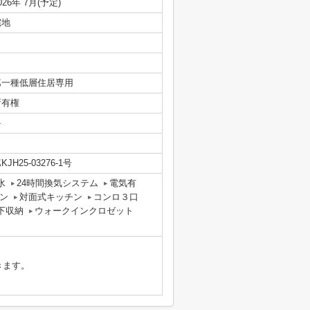
026年 7月(予定)
宅地
第一種低層住居専用
所有権
-
KJH25-03276-1号
水
24時間換気システム
電気有
ン
対面式キッチン
コンロ３口
下収納
ウォークインクロゼット
きます。