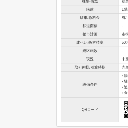
種別/構造
新
階建
1階
駐車場/料金
有/-
私道面積
-
都市計画
市
建ぺい率/容積率
50
総区画数
-
現況
未
取引態様/引渡時期
売
陽
駐
設備条件
追
食
QRコード