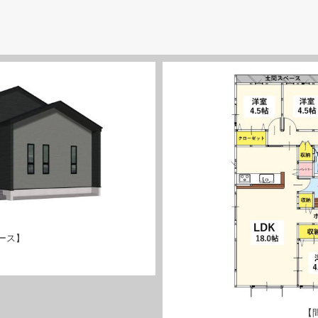
ース】
【