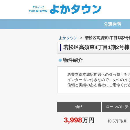
分譲住宅
よかタウン
>
若松区高須東4丁目1期2号
若松区高須東4丁目1期2号棟
物件紹介
筑豊本線本城駅周辺への引っ越しをお
インターホン付きなので、女性の方
信頼と実績のある当社にご用命くだ
価格
ローンの目安
3,998
万円
10.6万円/月