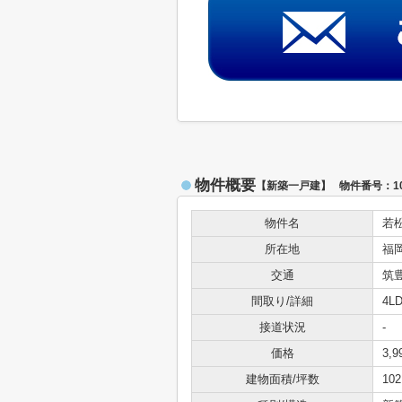
物件概要
【新築一戸建】 物件番号：102
物件名
若
所在地
福
交通
筑
間取り/詳細
4L
接道状況
-
価格
3,
建物面積/坪数
102