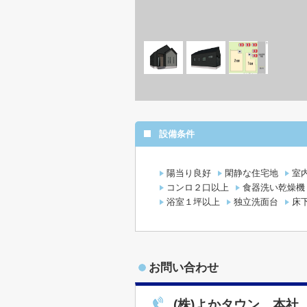
設備条件
陽当り良好
閑静な住宅地
室
コンロ２口以上
食器洗い乾燥機
浴室１坪以上
独立洗面台
床
お問い合わせ
(株)よかタウン 本社