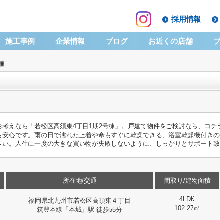
採用情報
施工事例
企業情報
ブログ
お近くの店舗
棟
考えなら「若松区高須東4丁目1期2号棟」。戸建て物件をご検討なら、コチ
も安心です。雨の日で濡れた上着や傘もすぐに乾燥できる、浴室乾燥機付きの
さい。人生に一度の大きな買い物が失敗しないように、しっかりとサポート致
所在地/交通
間取り/建物面積
4LDK
福岡県北九州市若松区高須東４丁目
102.27㎡
筑豊本線「本城」駅 徒歩55分