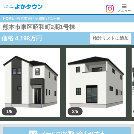
メニュー
HOME
>熊本市東区昭和町2期1号棟
熊本市東区昭和町2期1号棟
価格
4,198
万円
検討リストに追加
1/5
2/5
メールでお問い合わせする