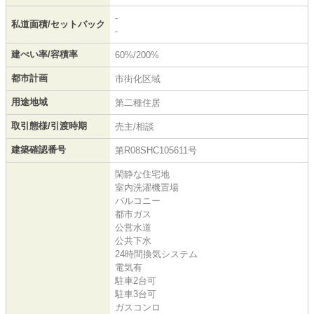
-
私道面積/セットバック
-
建ぺい率/容積率
60%/200%
都市計画
市街化区域
用途地域
第二種住居
取引態様/引渡時期
売主/相談
建築確認番号
第R08SHC105611号
閑静な住宅地
室内洗濯機置場
バルコニー
都市ガス
公営水道
公共下水
24時間換気システム
電気有
駐車2台可
駐車3台可
ガスコンロ