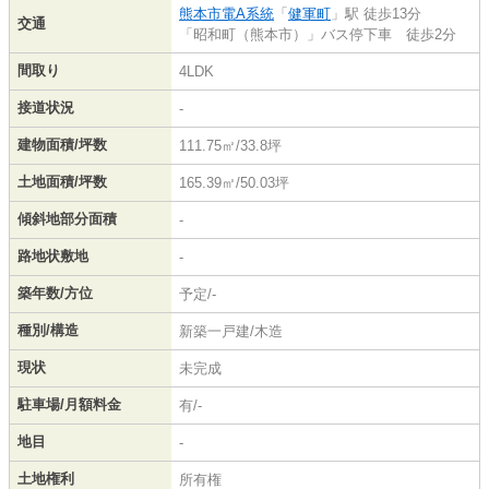
熊本市電A系統
「
健軍町
」駅 徒歩13分
交通
「昭和町（熊本市）」バス停下車 徒歩2分
間取り
4LDK
接道状況
-
建物面積/坪数
111.75㎡/33.8坪
土地面積/坪数
165.39㎡/50.03坪
傾斜地部分面積
-
路地状敷地
-
築年数/方位
予定/-
種別/構造
新築一戸建/木造
現状
未完成
駐車場/月額料金
有/-
地目
-
土地権利
所有権