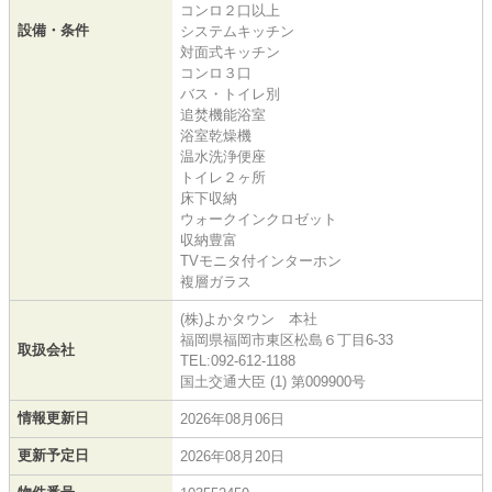
コンロ２口以上
設備・条件
システムキッチン
対面式キッチン
コンロ３口
バス・トイレ別
追焚機能浴室
浴室乾燥機
温水洗浄便座
トイレ２ヶ所
床下収納
ウォークインクロゼット
収納豊富
TVモニタ付インターホン
複層ガラス
(株)よかタウン 本社
福岡県福岡市東区松島６丁目6-33
取扱会社
TEL:092-612-1188
国土交通大臣 (1) 第009900号
情報更新日
2026年08月06日
更新予定日
2026年08月20日