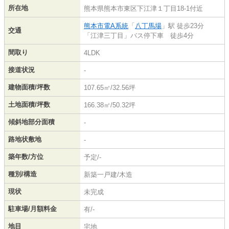
所在地
熊本県熊本市東区下江津１丁目18-1付近
熊本市電A系統
「
八丁馬場
」駅 徒歩23分
交通
「江津三丁目」バス停下車 徒歩4分
間取り
4LDK
接道状況
-
建物面積/坪数
107.65㎡/32.56坪
土地面積/坪数
166.38㎡/50.32坪
傾斜地部分面積
-
路地状敷地
-
築年数/方位
予定/-
種別/構造
新築一戸建/木造
現状
未完成
駐車場/月額料金
有/-
地目
宅地