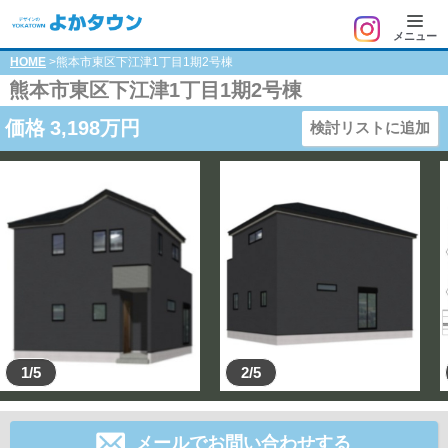
メニュー
HOME
>熊本市東区下江津1丁目1期2号棟
熊本市東区下江津1丁目1期2号棟
価格
3,198
万円
検討リストに追加
1/5
2/5
メールでお問い合わせする