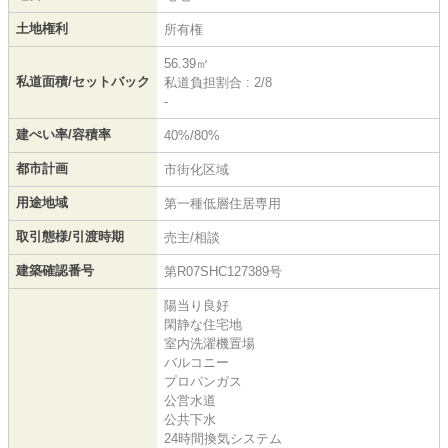
土地権利
所有権
56.39㎡
私道面積/セットバック
私道負担割合 : 2/8
-
建ぺい率/容積率
40%/80%
都市計画
市街化区域
用途地域
第一種低層住居専用
取引態様/引渡時期
売主/相談
建築確認番号
第R07SHC127389号
陽当り良好
閑静な住宅地
室内洗濯機置場
バルコニー
プロパンガス
公営水道
公共下水
24時間換気システム