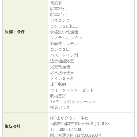
電気有
駐車2台可
駐車3台可
ガスコンロ
コンロ２口以上
設備・条件
食器洗い乾燥機
システムキッチン
対面式キッチン
コンロ３口
バス・トイレ別
追焚機能浴室
浴室乾燥機
温水洗浄便座
トイレ２ヶ所
床下収納
ウォークインクロゼット
収納豊富
TVモニタ付インターホン
複層ガラス
(株)よかタウン 本社
福岡県福岡市東区松島６丁目6-33
取扱会社
TEL:092-612-1188
国土交通大臣 (1) 第009900号