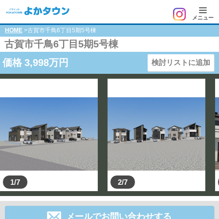
メニュー
HOME
>古賀市千鳥6丁目5期5号棟
古賀市千鳥6丁目5期5号棟
価格
3,998
万円
検討リストに追加
1/7
2/7
メールでお問い合わせする