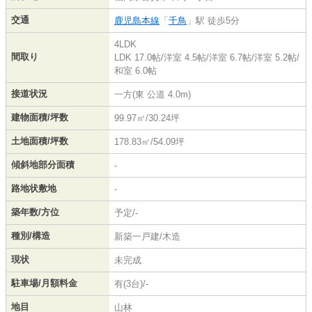
交通
鹿児島本線
「
千鳥
」駅 徒歩5分
4LDK
間取り
LDK 17.0帖
/
洋室 4.5帖
/
洋室 6.7帖
/
洋室 5.2帖
/
和室 6.0帖
接道状況
一方(東 公道 4.0m)
建物面積/坪数
99.97㎡/30.24坪
土地面積/坪数
178.83㎡/54.09坪
傾斜地部分面積
-
路地状敷地
-
築年数/方位
予定/-
種別/構造
新築一戸建/木造
現状
未完成
駐車場/月額料金
有(3台)/-
地目
山林