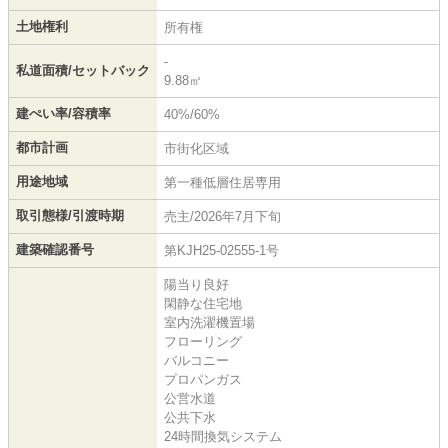
土地権利
所有権
-
私道面積/セットバック
9.88㎡
建ぺい率/容積率
40%/60%
都市計画
市街化区域
用途地域
第一種低層住居専用
取引態様/引渡時期
売主/2026年7月下旬
建築確認番号
第KJH25-02555-1号
陽当り良好
閑静な住宅地
室内洗濯機置場
フローリング
バルコニー
プロパンガス
公営水道
公共下水
24時間換気システム