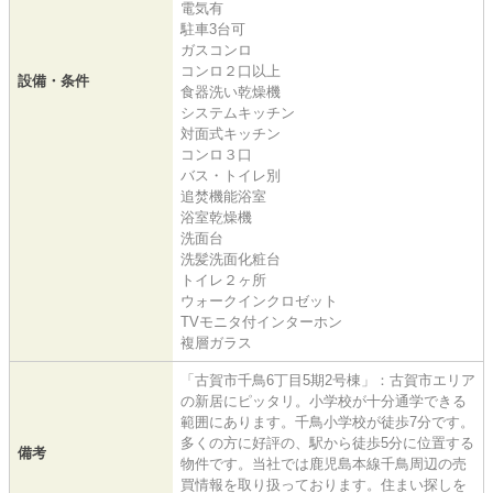
電気有
駐車3台可
ガスコンロ
コンロ２口以上
設備・条件
食器洗い乾燥機
システムキッチン
対面式キッチン
コンロ３口
バス・トイレ別
追焚機能浴室
浴室乾燥機
洗面台
洗髪洗面化粧台
トイレ２ヶ所
ウォークインクロゼット
TVモニタ付インターホン
複層ガラス
「古賀市千鳥6丁目5期2号棟」：古賀市エリア
の新居にピッタリ。小学校が十分通学できる
範囲にあります。千鳥小学校が徒歩7分です。
多くの方に好評の、駅から徒歩5分に位置する
備考
物件です。当社では鹿児島本線千鳥周辺の売
買情報を取り扱っております。住まい探しを