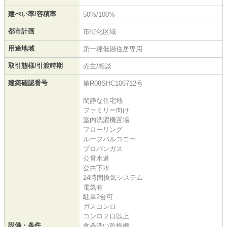
建ぺい率/容積率
50%/100%
都市計画
市街化区域
用途地域
第一種低層住居専用
取引態様/引渡時期
売主/相談
建築確認番号
第R08SHC106712号
閑静な住宅地
ファミリー向け
室内洗濯機置場
フローリング
ルーフバルコニー
プロパンガス
公営水道
公共下水
24時間換気システム
電気有
駐車2台可
ガスコンロ
コンロ２口以上
設備・条件
食器洗い乾燥機