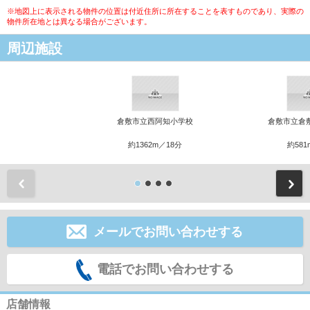
※地図上に表示される物件の位置は付近住所に所在することを表すものであり、実際の
物件所在地とは異なる場合がございます。
周辺施設
倉敷市立西阿知小学校
倉敷市立倉
約1362m／18分
約581
前
メールでお問い合わせする
電話でお問い合わせする
店舗情報