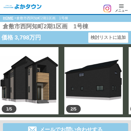
メニュー
HOME
>倉敷市西阿知町2期1区画 1号棟
倉敷市西阿知町2期1区画 1号棟
価格
3,798
万円
検討リストに追加
1/5
2/5
メールでお問い合わせする