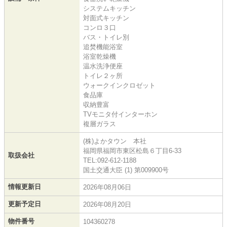
システムキッチン
対面式キッチン
コンロ３口
バス・トイレ別
追焚機能浴室
浴室乾燥機
温水洗浄便座
トイレ２ヶ所
ウォークインクロゼット
食品庫
収納豊富
TVモニタ付インターホン
複層ガラス
(株)よかタウン 本社
福岡県福岡市東区松島６丁目6-33
取扱会社
TEL:092-612-1188
国土交通大臣 (1) 第009900号
情報更新日
2026年08月06日
更新予定日
2026年08月20日
物件番号
104360278