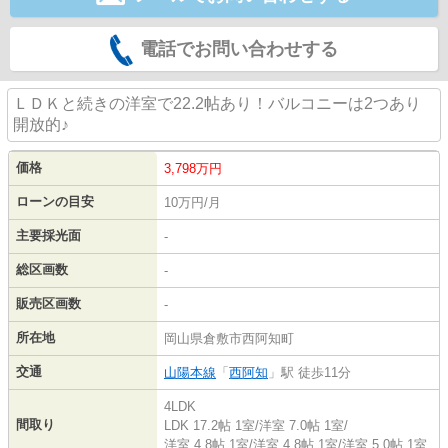
電話でお問い合わせする
ＬＤＫと続きの洋室で22.2帖あり！バルコニーは2つあり
開放的♪
価格
3,798
万円
ローンの目安
10万円/月
主要採光面
-
総区画数
-
販売区画数
-
所在地
岡山県倉敷市西阿知町
交通
山陽本線
「
西阿知
」駅 徒歩11分
4LDK
間取り
LDK 17.2帖 1室
/
洋室 7.0帖 1室
/
洋室 4.8帖 1室
/
洋室 4.8帖 1室
/
洋室 5.0帖 1室