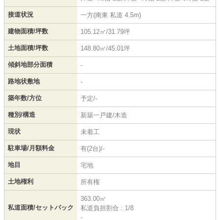
接道状況
一方(南東 私道 4.5m)
建物面積/坪数
105.12㎡/31.79坪
土地面積/坪数
148.80㎡/45.01坪
傾斜地部分面積
-
路地状敷地
-
築年数/方位
予定/-
種別/構造
新築一戸建/木造
現状
未着工
駐車場/月額料金
有(2台)/-
地目
宅地
土地権利
所有権
363.00㎡
私道面積/セットバック
私道負担割合 : 1/8
-