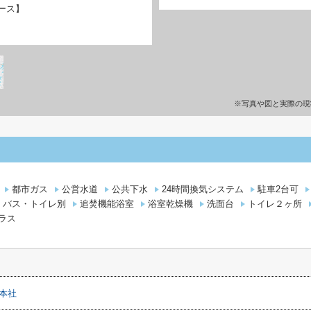
ース】
※写真や図と実際の現
都市ガス
公営水道
公共下水
24時間換気システム
駐車2台可
バス・トイレ別
追焚機能浴室
浴室乾燥機
洗面台
トイレ２ヶ所
ラス
ン本社