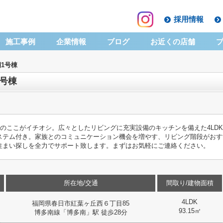
採用情報
施工事例
企業情報
ブログ
お近くの店舗
1号棟
1号棟
」のここがイチオシ。広々としたリビングに充実設備のキッチンを備えた4LD
ステム付き。家族とのコミュニケーション機会を増やす、リビング階段がおす
住まい探しを全力でサポート致します。まずはお気軽にご連絡ください。
所在地/交通
間取り/建物面積
4LDK
福岡県春日市紅葉ヶ丘西６丁目85
93.15㎡
博多南線「博多南」駅 徒歩28分