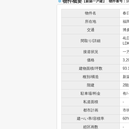
物件概要
【新築一戸建】 物件番号：104
物件名
春
所在地
福
交通
博
4L
間取り/詳細
LD
接道状況
一方
価格
3,
建物面積/坪数
93.
種別/構造
新
階建
2階
駐車場/料金
有/-
私道面積
-
都市計画
市
建ぺい率/容積率
60
総区画数
-