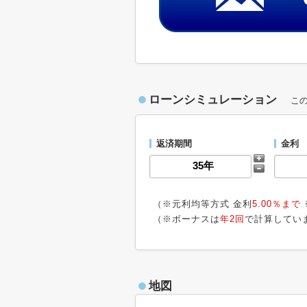
ローンシミュレーション
こ
返済期間
金利
（※元利均等方式 金利
5.00％まで
（※ボーナスは
年2回
で計算してい
地図