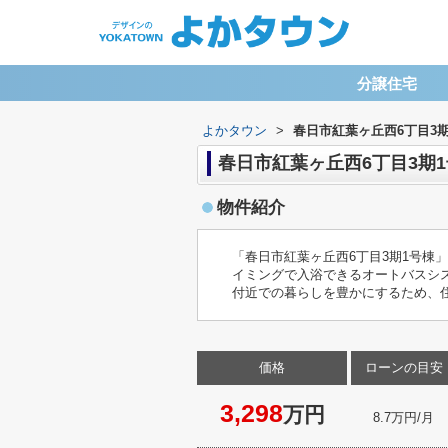
分譲住宅
よかタウン
>
春日市紅葉ヶ丘西6丁目3期
春日市紅葉ヶ丘西6丁目3期
物件紹介
「春日市紅葉ヶ丘西6丁目3期1号棟
イミングで入浴できるオートバスシ
付近での暮らしを豊かにするため、
価格
ローンの目安
3,298
万円
8.7万円/月