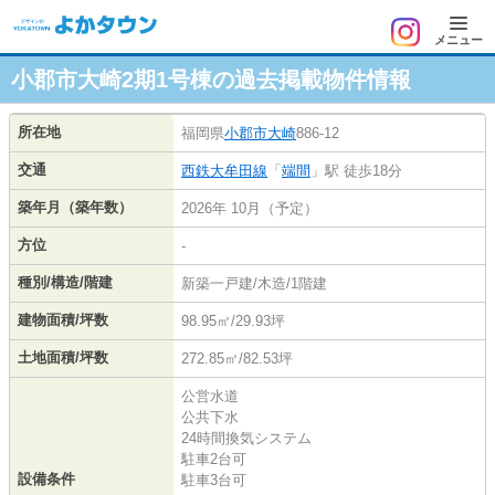
メニュー
小郡市大崎2期1号棟の過去掲載物件情報
所在地
福岡県
小郡市
大崎
886-12
交通
西鉄大牟田線
「
端間
」駅 徒歩18分
築年月（築年数）
2026年 10月（予定）
方位
-
種別/構造/階建
新築一戸建/木造/1階建
建物面積/坪数
98.95㎡/29.93坪
土地面積/坪数
272.85㎡/82.53坪
公営水道
公共下水
24時間換気システム
駐車2台可
設備条件
駐車3台可