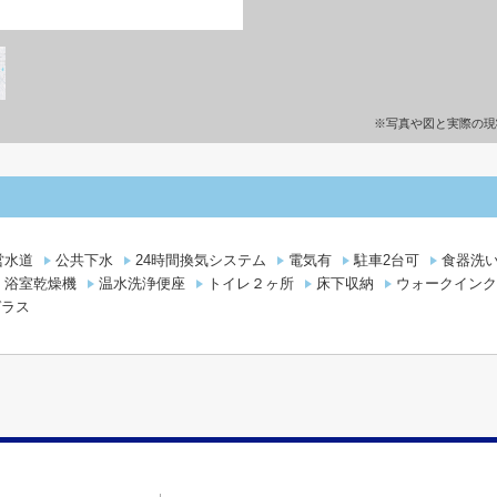
※写真や図と実際の現
営水道
公共下水
24時間換気システム
電気有
駐車2台可
食器洗
浴室乾燥機
温水洗浄便座
トイレ２ヶ所
床下収納
ウォークインク
ガラス