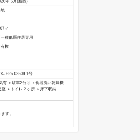
026年 5月(新築)
宅地
.07㎡
第一種低層住居専用
所有権
-
KJH25-02509-1号
気有
駐車2台可
食器洗い乾燥機
便座
トイレ２ヶ所
床下収納
きます。