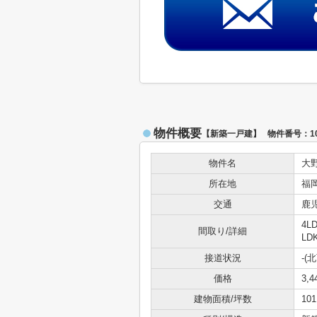
物件概要
【新築一戸建】 物件番号：104
物件名
大
所在地
福
交通
鹿
4L
間取り/詳細
LD
接道状況
-(
価格
3,
建物面積/坪数
101