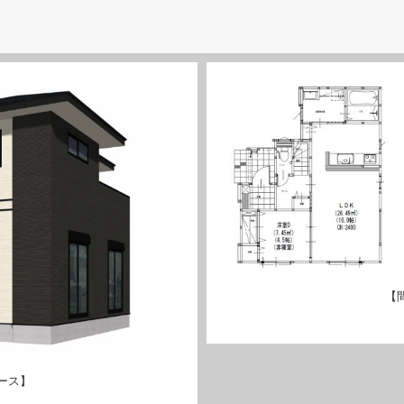
【
ース】