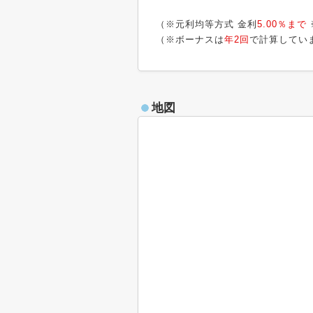
（※元利均等方式 金利
5.00％まで
（※ボーナスは
年2回
で計算してい
地図