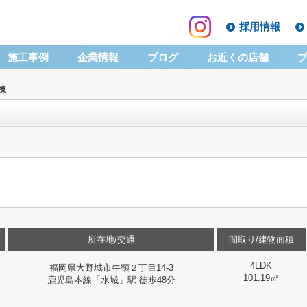
採用情報
施工事例
企業情報
ブログ
お近くの店舗
棟
所在地/交通
間取り/建物面積
4LDK
福岡県大野城市牛頸２丁目14-3
101.19㎡
鹿児島本線「水城」駅 徒歩48分