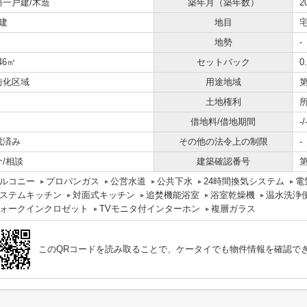
築一戸建/木造
築年月（築年数）
2
建
地目
地勢
-
.46㎡
セットバック
0
街化区域
用途地域
土地権利
借地料/借地期間
-/
成済み
その他の法令上の制限
-
介/相談
建築確認番号
第
ルコニー
プロパンガス
公営水道
公共下水
24時間換気システム
電
ステムキッチン
対面式キッチン
追焚機能浴室
浴室乾燥機
温水洗浄
ォークインクロゼット
TVモニタ付インターホン
複層ガラス
このQRコードを読み取ることで、ケータイでも物件情報を確認で