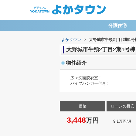
分譲住宅
よかタウン
>
大野城市牛頸2丁目2期1号
大野城市牛頸2丁目2期1号棟
物件紹介
広々洗面脱衣室！
パイプハンガー付き！
価格
ローンの目安
3,448
万円
9.1万円/月