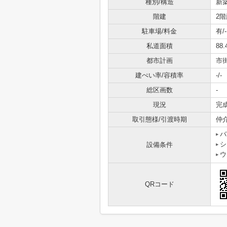
種別/構造
新
階建
2階
駐車場/料金
有/-
私道面積
88
都市計画
市
建ぺい率/容積率
-/-
総区画数
-
現況
完
取引態様/引渡時期
仲
バ
シ
設備条件
ウ
QRコード