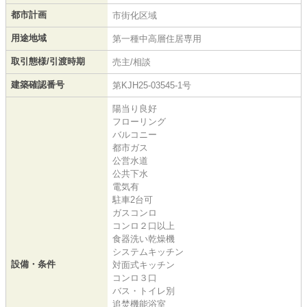
都市計画
市街化区域
用途地域
第一種中高層住居専用
取引態様/引渡時期
売主/相談
建築確認番号
第KJH25-03545-1号
陽当り良好
フローリング
バルコニー
都市ガス
公営水道
公共下水
電気有
駐車2台可
ガスコンロ
コンロ２口以上
食器洗い乾燥機
システムキッチン
設備・条件
対面式キッチン
コンロ３口
バス・トイレ別
追焚機能浴室