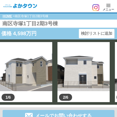
メニュー
HOME
>南区寺塚1丁目2期3号棟
南区寺塚1丁目2期3号棟
価格
4,598
万円
検討リストに追加
1/6
2/6
メールでお問い合わせする