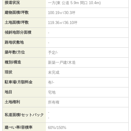
接道状況
一方(東 公道 5.9m 間口 10.4m)
建物面積/坪数
100.19㎡/30.3坪
土地面積/坪数
119.36㎡/36.10坪
傾斜地部分面積
-
路地状敷地
-
築年数/方位
予定/-
種別/構造
新築一戸建/木造
現状
未完成
駐車場/月額料金
有/-
地目
宅地
土地権利
所有権
-
私道面積/セットバック
-
建ぺい率/容積率
60%/150%