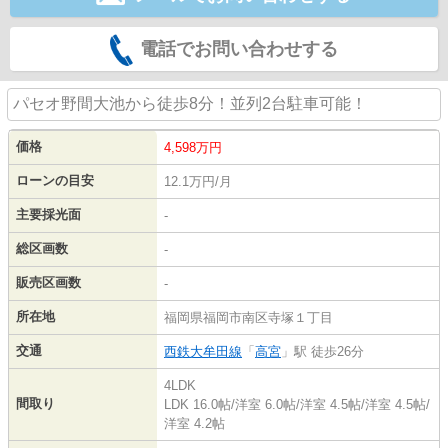
電話でお問い合わせする
パセオ野間大池から徒歩8分！並列2台駐車可能！
価格
4,598
万円
ローンの目安
12.1万円/月
主要採光面
-
総区画数
-
販売区画数
-
所在地
福岡県福岡市南区寺塚１丁目
交通
西鉄大牟田線
「
高宮
」駅 徒歩26分
4LDK
間取り
LDK 16.0帖
/
洋室 6.0帖
/
洋室 4.5帖
/
洋室 4.5帖
/
洋室 4.2帖