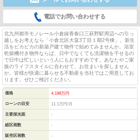
電話でお問い合わせする
北九州都市モノレール小倉線香春口三萩野駅周辺への引っ
越しをお考えなら「小倉北区大畠3丁目１期2号棟」。新生
活をピカピカの新築戸建て物件で始めてみませんか。浴室
乾燥機付き物件ならば、日中でなくても洗濯物を干せるの
で日中は忙しいという人にもおすすめです。あなたやご家
族のライフスタイルに合わせて、お住まいを探しません
か。皆様が快適に暮らせる不動産を当社ではご用意してお
ります。ぜひご検討ください。
価格
4,198
万円
ローンの目安
11.1万円/月
主要採光面
-
総区画数
-
販売区画数
-