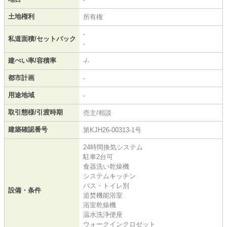
土地権利
所有権
-
私道面積/セットバック
-
建ぺい率/容積率
-/-
都市計画
-
用途地域
-
取引態様/引渡時期
売主/相談
建築確認番号
第KJH26-00313-1号
24時間換気システム
駐車2台可
食器洗い乾燥機
システムキッチン
バス・トイレ別
設備・条件
追焚機能浴室
浴室乾燥機
温水洗浄便座
ウォークインクロゼット