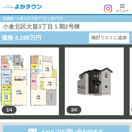
メニュー
HOME
>小倉北区大畠3丁目１期2号棟
小倉北区大畠3丁目１期2号棟
価格
4,198
万円
検討リストに追加
1/4
2/4
メールでお問い合わせする