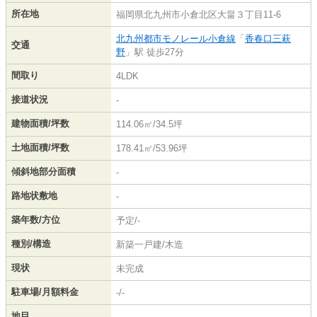
所在地
福岡県北九州市小倉北区大畠３丁目11-6
北九州都市モノレール小倉線
「
香春口三萩
交通
野
」駅 徒歩27分
間取り
4LDK
接道状況
-
建物面積/坪数
114.06㎡/34.5坪
土地面積/坪数
178.41㎡/53.96坪
傾斜地部分面積
-
路地状敷地
-
築年数/方位
予定/-
種別/構造
新築一戸建/木造
現状
未完成
駐車場/月額料金
-/-
地目
-