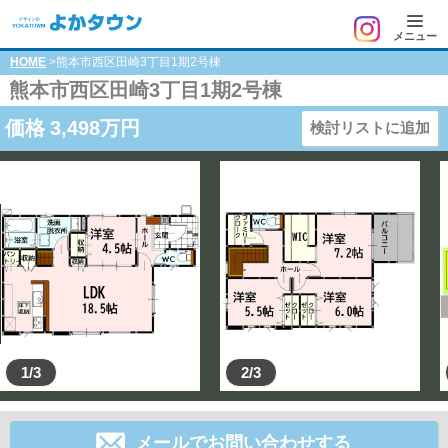
メニュー
HOME
>熊本市西区田崎3丁目1期2号棟
熊本市西区田崎3丁目1期2号棟
価格
3,498
万円
検討リストに追加
1/3
2/3
メールでお問い合わせする