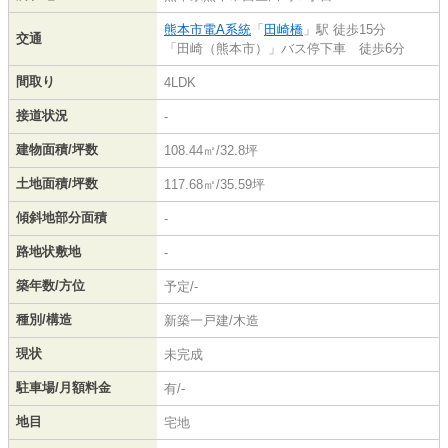
熊本市電A系統
「
田崎橋
」駅 徒歩15分
交通
「田崎（熊本市）」バス停下車 徒歩6分
間取り
4LDK
接道状況
-
建物面積/坪数
108.44㎡/32.8坪
土地面積/坪数
117.68㎡/35.59坪
傾斜地部分面積
-
路地状敷地
-
築年数/方位
予定/-
種別/構造
新築一戸建/木造
現状
未完成
駐車場/月額料金
有/-
地目
宅地