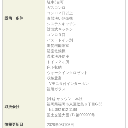
駐車3台可
ガスコンロ
コンロ２口以上
設備・条件
食器洗い乾燥機
システムキッチン
対面式キッチン
コンロ３口
バス・トイレ別
追焚機能浴室
浴室乾燥機
温水洗浄便座
トイレ２ヶ所
床下収納
ウォークインクロゼット
収納豊富
TVモニタ付インターホン
複層ガラス
(株)よかタウン 本社
福岡県福岡市東区松島６丁目6-33
取扱会社
TEL:092-612-1188
国土交通大臣 (1) 第009900号
情報更新日
2026年08月06日