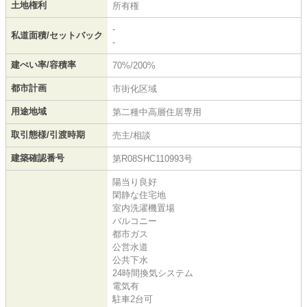
土地権利
所有権
-
私道面積/セットバック
-
建ぺい率/容積率
70%/200%
都市計画
市街化区域
用途地域
第二種中高層住居専用
取引態様/引渡時期
売主/相談
建築確認番号
第R08SHC110993号
陽当り良好
閑静な住宅地
室内洗濯機置場
バルコニー
都市ガス
公営水道
公共下水
24時間換気システム
電気有
駐車2台可