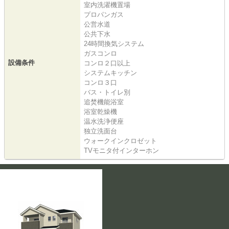
室内洗濯機置場
プロパンガス
公営水道
公共下水
24時間換気システム
ガスコンロ
設備条件
コンロ２口以上
システムキッチン
コンロ３口
バス・トイレ別
追焚機能浴室
浴室乾燥機
温水洗浄便座
独立洗面台
ウォークインクロゼット
TVモニタ付インターホン