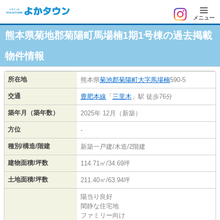
メニュー
熊本県菊地郡菊陽町馬場楠1期1号棟の過去掲載
物件情報
所在地
熊本県
菊池郡菊陽町
大字馬場楠
590-5
交通
豊肥本線
「
三里木
」駅 徒歩76分
築年月（築年数）
2025年 12月（新築）
方位
-
種別/構造/階建
新築一戸建/木造/2階建
建物面積/坪数
114.71㎡/34.69坪
土地面積/坪数
211.40㎡/63.94坪
陽当り良好
閑静な住宅地
ファミリー向け