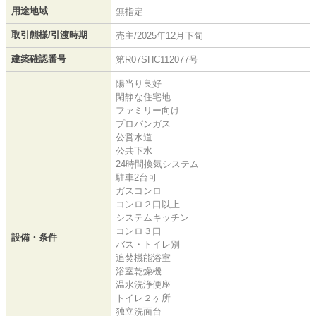
用途地域
無指定
取引態様/引渡時期
売主/2025年12月下旬
建築確認番号
第R07SHC112077号
陽当り良好
閑静な住宅地
ファミリー向け
プロパンガス
公営水道
公共下水
24時間換気システム
駐車2台可
ガスコンロ
コンロ２口以上
システムキッチン
コンロ３口
設備・条件
バス・トイレ別
追焚機能浴室
浴室乾燥機
温水洗浄便座
トイレ２ヶ所
独立洗面台