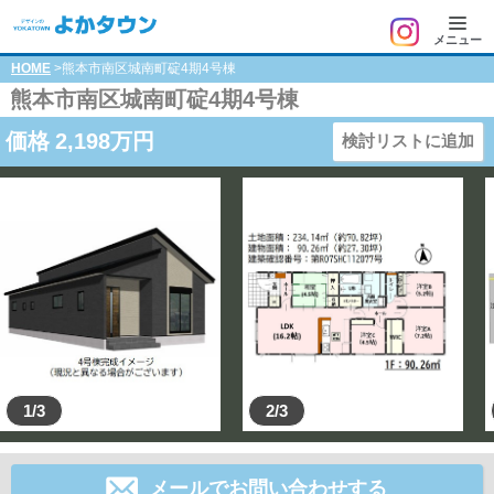
メニュー
HOME
>熊本市南区城南町碇4期4号棟
熊本市南区城南町碇4期4号棟
価格
2,198
万円
検討リストに追加
1/3
2/3
メールでお問い合わせする