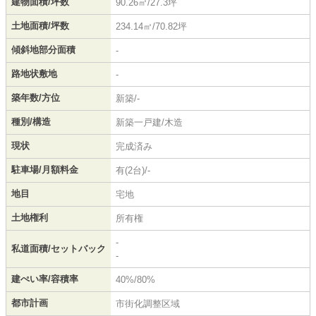
建物面積/坪数
90.26㎡/27.3坪
土地面積/坪数
234.14㎡/70.82坪
傾斜地部分面積
-
路地状敷地
-
築年数/方位
新築/-
種別/構造
新築一戸建/木造
現状
完成済み
駐車場/月額料金
有(2台)/-
地目
宅地
土地権利
所有権
-
私道面積/セットバック
-
建ぺい率/容積率
40%/80%
都市計画
市街化調整区域