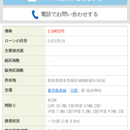
電話でお問い合わせする
価格
2,198
万円
ローンの目安
5.8万円/月
主要採光面
-
総区画数
-
販売区画数
-
所在地
熊本県熊本市南区城南町碇9-3付近
交通
鹿児島本線
「
川尻
」駅 徒歩88分
4LDK
間取り
LDK 16.2帖 1室
/
和室 4.5帖 1室
/
洋室 7.2帖 1室
/
洋室 5.2帖 1室
/
洋室 4.5帖 1室
接道状況
一方(西 公道 8.9m)