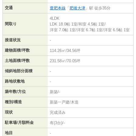
交通
豊肥本線
「
肥後大津
」駅 徒歩35分
4LDK
間取り
LDK 18.0帖 1室
/
和室 4.5帖 1室
/
洋室 7.0帖 1室
/
洋室 6.7帖 1室
/
洋室 6.5帖 1室
接道状況
-
建物面積/坪数
114.26㎡/34.56坪
土地面積/坪数
231.58㎡/70.05坪
傾斜地部分面積
-
路地状敷地
-
築年数/方位
新築/-
種別/構造
新築一戸建/木造
現状
完成済み
駐車場/月額料金
有(3台)/-
地目
-