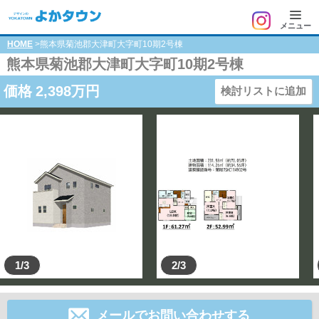
メニュー
HOME
>熊本県菊池郡大津町大字町10期2号棟
熊本県菊池郡大津町大字町10期2号棟
価格
2,398
万円
検討リストに追加
1/3
2/3
メールでお問い合わせする