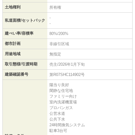
土地権利
所有権
-
私道面積/セットバック
-
建ぺい率/容積率
80%/200%
都市計画
非線引区域
用途地域
無指定
取引態様/引渡時期
売主/2026年1月下旬
建築確認番号
第R07SHC114902号
陽当り良好
閑静な住宅地
ファミリー向け
室内洗濯機置場
プロパンガス
公営水道
公共下水
24時間換気システム
駐車3台可