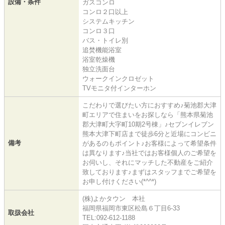
設備・条件
ガスコンロ
コンロ２口以上
システムキッチン
コンロ３口
バス・トイレ別
追焚機能浴室
浴室乾燥機
独立洗面台
ウォークインクロゼット
TVモニタ付インターホン
こだわりで選びたい方におすすめ♪菊池郡大津
町エリアで住まいをお探しなら「熊本県菊池
郡大津町大字町10期2号棟」♪セブンイレブン
熊本大津下町店まで徒歩6分と近場にコンビニ
備考
があるのもポイント♪お客様によって希望条件
は異なります♪当社ではお客様個人のご希望を
お伺いし、それにマッチした不動産をご紹介
致しております♪まずはスタッフまでご希望を
お申し付けください(*^^*)
(株)よかタウン 本社
福岡県福岡市東区松島６丁目6-33
取扱会社
TEL:092-612-1188