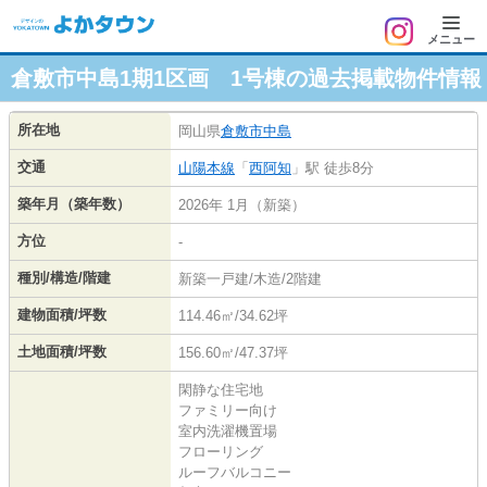
メニュー
倉敷市中島1期1区画 1号棟の過去掲載物件情報
所在地
岡山県
倉敷市
中島
交通
山陽本線
「
西阿知
」駅 徒歩8分
築年月（築年数）
2026年 1月（新築）
方位
-
種別/構造/階建
新築一戸建/木造/2階建
建物面積/坪数
114.46㎡/34.62坪
土地面積/坪数
156.60㎡/47.37坪
閑静な住宅地
ファミリー向け
室内洗濯機置場
フローリング
ルーフバルコニー