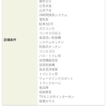
都市ガス
公営水道
公共下水
24時間換気システム
電気有
駐車3台可
ガスコンロ
コンロ２口以上
食器洗い乾燥機
設備条件
システムキッチン
対面式キッチン
コンロ３口
バス・トイレ別
追焚機能浴室
浴室乾燥機
温水洗浄便座
トイレ２ヶ所
ウォークインクロゼット
トランクルーム
食品庫
収納豊富
TVモニタ付インターホン
複層ガラス