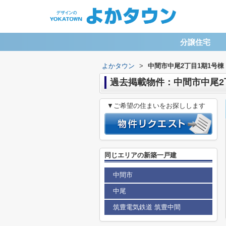
分譲住宅
よかタウン
>
中間市中尾2丁目1期1号棟
過去掲載物件：中間市中尾2
▼ご希望の住まいをお探しします
同じエリアの新築一戸建
中間市
中尾
筑豊電気鉄道 筑豊中間