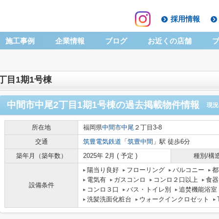
採用情報
施工事例
企業情報
ブログ
お近くの店舗
丁目1期1号棟
中間市中尾2丁目1期1号棟
の過去掲載物件情報
現況
所在地
福岡県
中間市
中尾
２丁目3-8
交通
筑豊電気鉄道
「
筑豊中間
」駅 徒歩6分
築年月（築年数）
2025年 2月 ( 予定 )
種別/構
陽当り良好
フローリング
バルコニー
都
電気有
ガスコンロ
コンロ２口以上
食器
設備条件
コンロ３口
バス・トイレ別
追焚機能浴室
洗髪洗面化粧台
ウォークインクロゼット