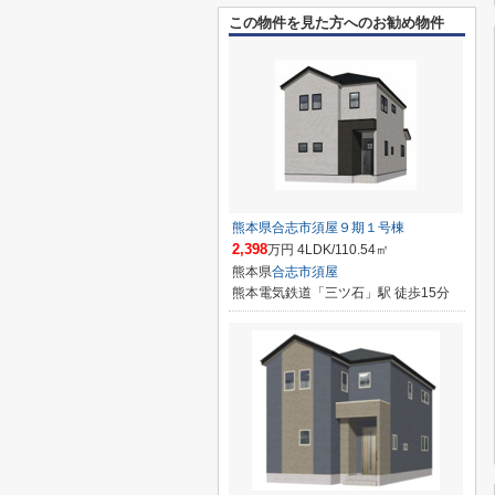
この物件を見た方へのお勧め物件
熊本県合志市須屋９期１号棟
2,398
万円 4LDK/110.54㎡
熊本県
合志市
須屋
熊本電気鉄道「三ツ石」駅 徒歩15分