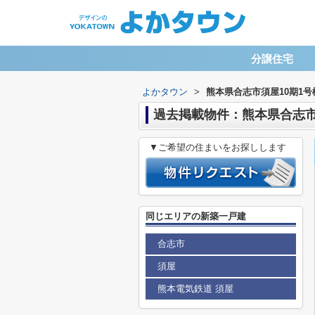
分譲住宅
よかタウン
>
熊本県合志市須屋10期1号
過去掲載物件：熊本県合志市
▼ご希望の住まいをお探しします
同じエリアの新築一戸建
合志市
須屋
熊本電気鉄道 須屋