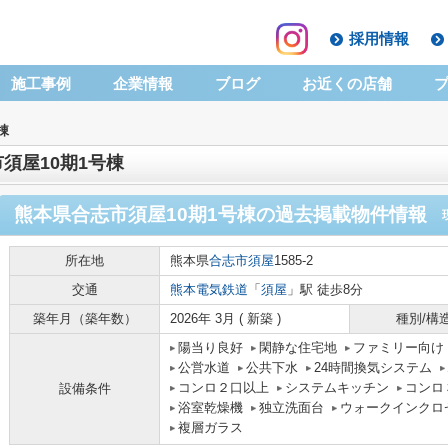
採用情報
施工事例
企業情報
ブログ
お近くの店舗
棟
須屋10期1号棟
熊本県合志市須屋10期1号棟
の過去掲載物件情報
所在地
熊本県
合志市
須屋
1585-2
交通
熊本電気鉄道
「
須屋
」駅 徒歩8分
築年月（築年数）
2026年 3月 ( 新築 )
種別/構
陽当り良好
閑静な住宅地
ファミリー向け
公営水道
公共下水
24時間換気システム
コンロ２口以上
システムキッチン
コンロ
設備条件
浴室乾燥機
独立洗面台
ウォークインクロ
複層ガラス