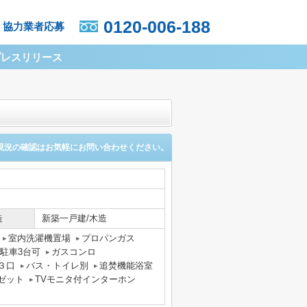
0120-006-188
協力業者応募
プレスリリース
現況の確認はお気軽にお問い合わせください。
造
新築一戸建/木造
室内洗濯機置場
プロパンガス
駐車3台可
ガスコンロ
３口
バス・トイレ別
追焚機能浴室
ゼット
TVモニタ付インターホン