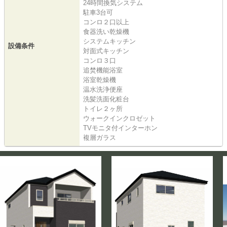
24時間換気システム
駐車3台可
コンロ２口以上
食器洗い乾燥機
システムキッチン
設備条件
対面式キッチン
コンロ３口
追焚機能浴室
浴室乾燥機
温水洗浄便座
洗髪洗面化粧台
トイレ２ヶ所
ウォークインクロゼット
TVモニタ付インターホン
複層ガラス