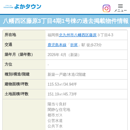
メニュー
八幡西区藤原3丁目4期1号棟の過去掲載物件情報
所在地
福岡県
北九州市八幡西区
藤原
３丁目4-3
交通
鹿児島本線
「
折尾
」駅 徒歩23分
築年月（築年数）
2026年 4月（新築）
方位
-
種別/構造/階建
新築一戸建/木造/2階建
建物面積/坪数
115.53㎡/34.94坪
土地面積/坪数
151.19㎡/45.73坪
陽当り良好
閑静な住宅地
都市ガス
公営水道
公共下水