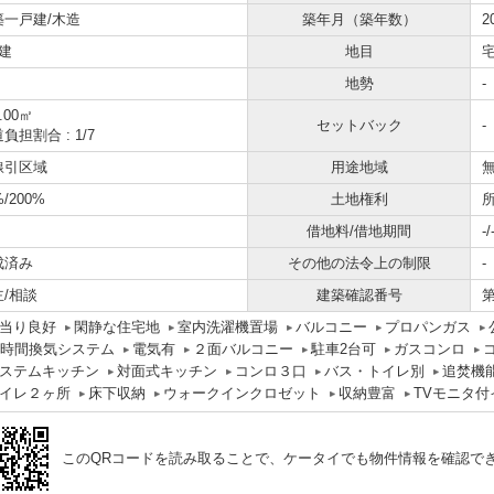
築一戸建/木造
築年月（築年数）
2
建
地目
地勢
-
0.00㎡
セットバック
-
負担割合 : 1/7
線引区域
用途地域
%/200%
土地権利
借地料/借地期間
-/
成済み
その他の法令上の制限
-
主/相談
建築確認番号
第
当り良好
閑静な住宅地
室内洗濯機置場
バルコニー
プロパンガス
4時間換気システム
電気有
２面バルコニー
駐車2台可
ガスコンロ
ステムキッチン
対面式キッチン
コンロ３口
バス・トイレ別
追焚機
イレ２ヶ所
床下収納
ウォークインクロゼット
収納豊富
TVモニタ
このQRコードを読み取ることで、ケータイでも物件情報を確認で