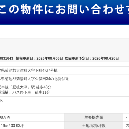
31643 情報更新日：2026年08月06日 次回更新予定日：2026年08月20日
本県菊池郡大津町大字下町4期7号棟
本県菊池郡菊陽町大字久保田34の北側付近
肥本線「肥後大津」駅 徒歩43分
馬場楠」バス停下車 徒歩11分
DK
698万円
主要採光面
-
.19㎡/ 33.93坪
土地面積/坪数
2