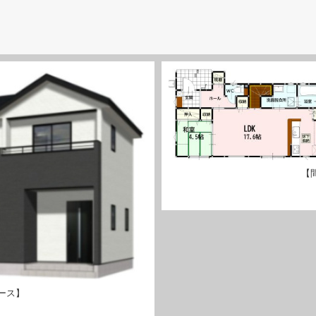
【
ース】