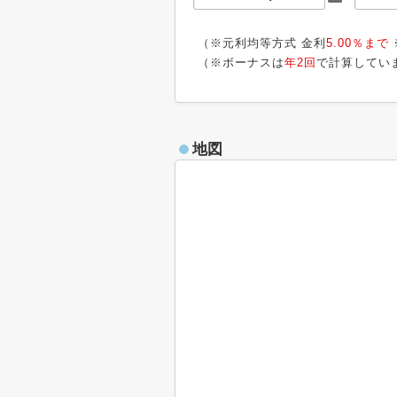
（※元利均等方式 金利
5.00％まで
（※ボーナスは
年2回
で計算してい
地図