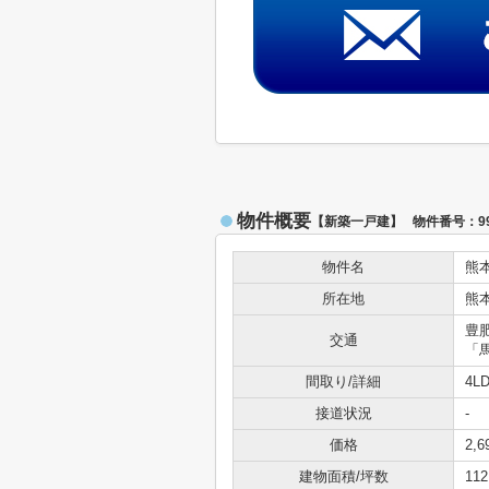
物件概要
【新築一戸建】 物件番号：998
物件名
熊
所在地
熊
豊
交通
「
間取り/詳細
4L
接道状況
-
価格
2,
建物面積/坪数
112