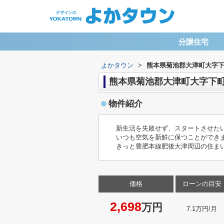
分譲住宅
よかタウン
>
熊本県菊池郡大津町大字下
熊本県菊池郡大津町大字下町
物件紹介
新生活を失敗せず、スタートさせたい
いつも空気を新鮮に保つことができま
きっと豊肥本線肥後大津周辺の住ま
価格
ローンの目安
2,698
万円
7.1万円/月