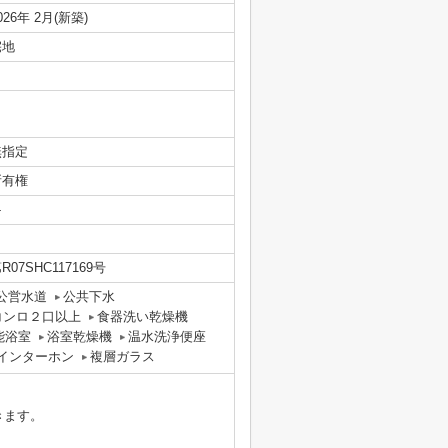
026年 2月(新築)
宅地
無指定
所有権
-
R07SHC117169号
公営水道
公共下水
コンロ２口以上
食器洗い乾燥機
能浴室
浴室乾燥機
温水洗浄便座
付インターホン
複層ガラス
きます。