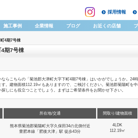
採用情報
施工事例
企業情報
ブログ
お近くの店舗
町4期7号棟
4期7号棟
ならこちらの「菊池郡大津町大字下町4期7号棟」はいかがでしょうか。24
す。建物面積112.19㎡もありますので、ご検討ください。菊池郡菊陽町を
い探しにも役立つことでしょう。まずはご希望条件をお聞かせ下さい。
所在地/交通
間取り/建物面積
4LDK
熊本県菊池郡菊陽町大字久保田34の北側付近
112.19㎡
豊肥本線「肥後大津」駅 徒歩43分