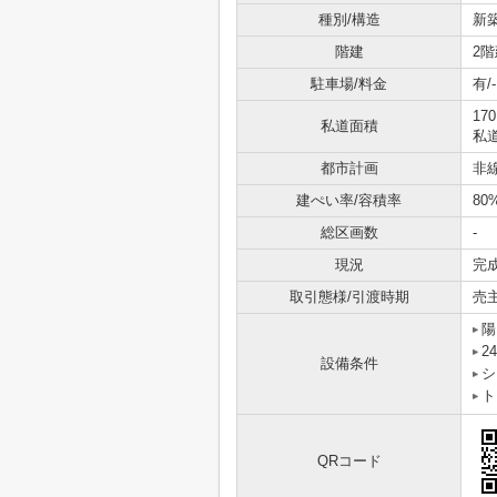
種別/構造
新
階建
2階
駐車場/料金
有/-
17
私道面積
私道
都市計画
非
建ぺい率/容積率
80
総区画数
-
現況
完
取引態様/引渡時期
売
陽
2
設備条件
シ
ト
QRコード