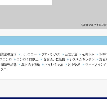
※写真や図と実際の現
内洗濯機置場
バルコニー
プロパンガス
公営水道
公共下水
24
スコンロ
コンロ２口以上
食器洗い乾燥機
システムキッチン
対面
浴室乾燥機
温水洗浄便座
トイレ２ヶ所
床下収納
ウォークインク
ガラス