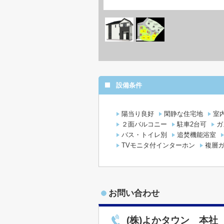
設備条件
陽当り良好
閑静な住宅地
室
２面バルコニー
駐車2台可
ガ
バス・トイレ別
追焚機能浴室
TVモニタ付インターホン
複層
お問い合わせ
(株)よかタウン 本社