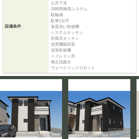
公共下水
24時間換気システム
駐輪場
駐車2台可
設備条件
食器洗い乾燥機
システムキッチン
対面式キッチン
追焚機能浴室
浴室乾燥機
トイレ２ヶ所
独立洗面台
ウォークインクロゼット