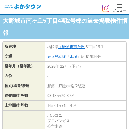
メニュー
大野城市南ヶ丘5丁目4期2号棟の過去掲載物件情
報
所在地
福岡県
大野城市
南ケ丘
５丁目16-1
交通
鹿児島本線
「
水城
」駅 徒歩36分
築年月（築年数）
2025年 12月（予定）
方位
-
種別/構造/階建
新築一戸建/木造/2階建
建物面積/坪数
98.18㎡/29.69坪
土地面積/坪数
165.01㎡/49.91坪
バルコニー
プロパンガス
公営水道