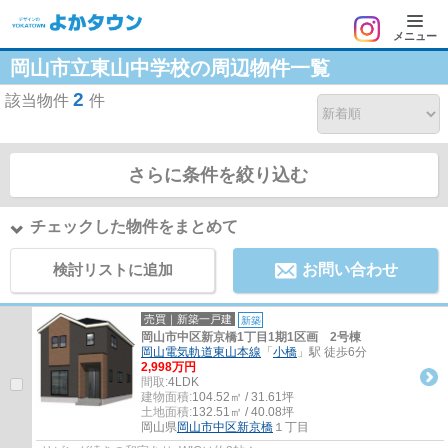
メニュー
岡山市立東山中学校の周辺物件一覧
2
該当物件
件
さらに条件を絞り込む
チェックした物件をまとめて
検討リストに追加
お問い合わせ
売買｜新築一戸建
新築
岡山市中区新京橋1丁目1期1区画 2号棟
岡山電気軌道東山本線
「
小橋
」駅 徒歩6分
2,998万円
間取:
4LDK
建物面積:
104.52㎡ / 31.61坪
土地面積:
132.51㎡ / 40.08坪
岡山県
岡山市中区
新京橋
１丁目