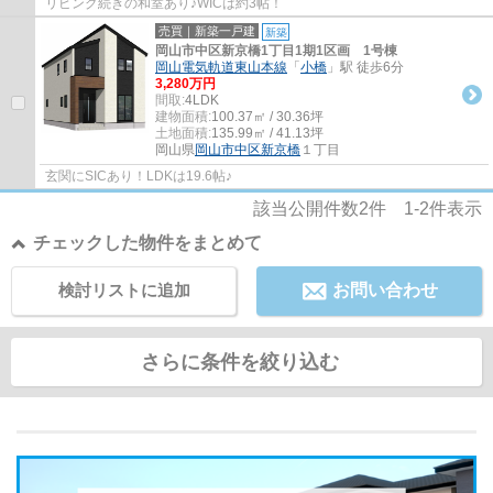
リビング続きの和室あり♪WICは約3帖！
売買｜新築一戸建
新築
岡山市中区新京橋1丁目1期1区画 1号棟
岡山電気軌道東山本線
「
小橋
」駅 徒歩6分
3,280万円
間取:
4LDK
建物面積:
100.37㎡ / 30.36坪
土地面積:
135.99㎡ / 41.13坪
岡山県
岡山市中区
新京橋
１丁目
玄関にSICあり！LDKは19.6帖♪
該当公開件数
2
件
1-2
件表示
チェックした物件をまとめて
検討リストに追加
お問い合わせ
さらに条件を絞り込む