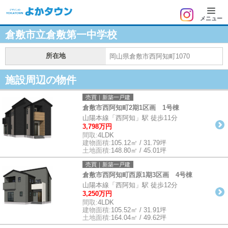
メニュー
倉敷市立倉敷第一中学校
所在地
岡山県倉敷市西阿知町1070
施設周辺の物件
売買｜新築一戸建
倉敷市西阿知町2期1区画 1号棟
山陽本線「西阿知」駅 徒歩11分
3,798万円
間取:
4LDK
建物面積:
105.12㎡ / 31.79坪
土地面積:
148.80㎡ / 45.01坪
売買｜新築一戸建
倉敷市西阿知町西原1期3区画 4号棟
山陽本線「西阿知」駅 徒歩12分
3,250万円
間取:
4LDK
建物面積:
105.52㎡ / 31.91坪
土地面積:
164.04㎡ / 49.62坪