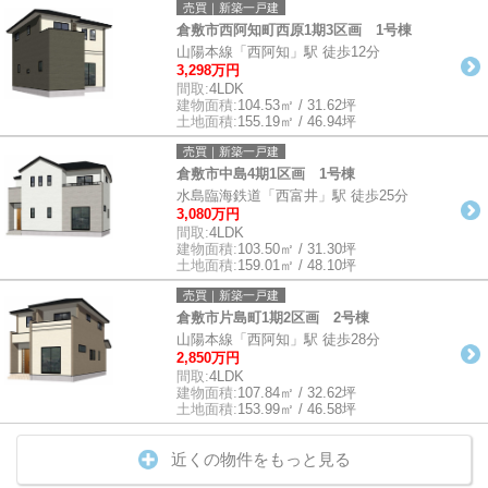
売買｜新築一戸建
倉敷市西阿知町西原1期3区画 1号棟
山陽本線「西阿知」駅 徒歩12分
3,298万円
間取:
4LDK
建物面積:
104.53㎡ / 31.62坪
土地面積:
155.19㎡ / 46.94坪
売買｜新築一戸建
倉敷市中島4期1区画 1号棟
水島臨海鉄道「西富井」駅 徒歩25分
3,080万円
間取:
4LDK
建物面積:
103.50㎡ / 31.30坪
土地面積:
159.01㎡ / 48.10坪
売買｜新築一戸建
倉敷市片島町1期2区画 2号棟
山陽本線「西阿知」駅 徒歩28分
2,850万円
間取:
4LDK
建物面積:
107.84㎡ / 32.62坪
土地面積:
153.99㎡ / 46.58坪
近くの物件をもっと見る