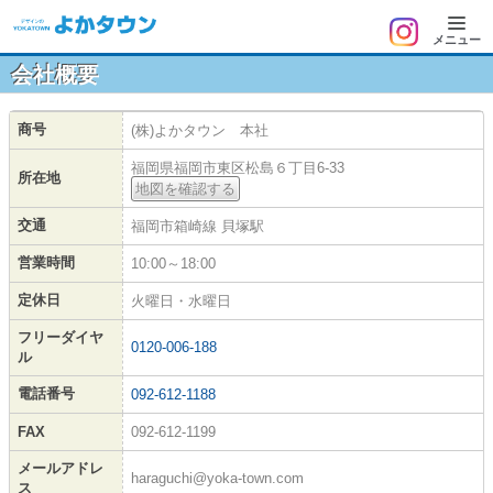
メニュー
会社概要
商号
(株)よかタウン 本社
福岡県福岡市東区松島６丁目6-33
所在地
地図を確認する
交通
福岡市箱崎線 貝塚駅
営業時間
10:00～18:00
定休日
火曜日・水曜日
フリーダイヤ
0120-006-188
ル
電話番号
092-612-1188
FAX
092-612-1199
メールアドレ
haraguchi@yoka-town.com
ス