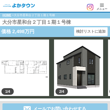
メニュー
HOME
>大分市星和台２丁目１期１号棟
大分市星和台２丁目１期１号棟
価格
2,498
万円
検討リストに追加
1/4
2/4
メールでお問い合わせする