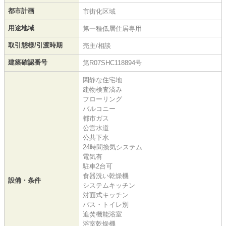
都市計画
市街化区域
用途地域
第一種低層住居専用
取引態様/引渡時期
売主/相談
建築確認番号
第R07SHC118894号
閑静な住宅地
建物検査済み
フローリング
バルコニー
都市ガス
公営水道
公共下水
24時間換気システム
電気有
駐車2台可
食器洗い乾燥機
設備・条件
システムキッチン
対面式キッチン
バス・トイレ別
追焚機能浴室
浴室乾燥機