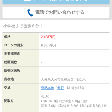
電話でお問い合わせする
小学校まで徒歩８分！
価格
2,498
万円
ローンの目安
6.6万円/月
主要採光面
-
総区画数
-
販売区画数
-
所在地
大分県大分市星和台２丁目18-8
交通
豊肥本線
「
敷戸
」駅 徒歩17分
4LDK
間取り
LDK 16.0帖 1室
/
洋室 5.0帖 1室
/
洋室 7.0帖 1室
/
洋室 5.6帖 1室
/
洋室 5.5帖 1室