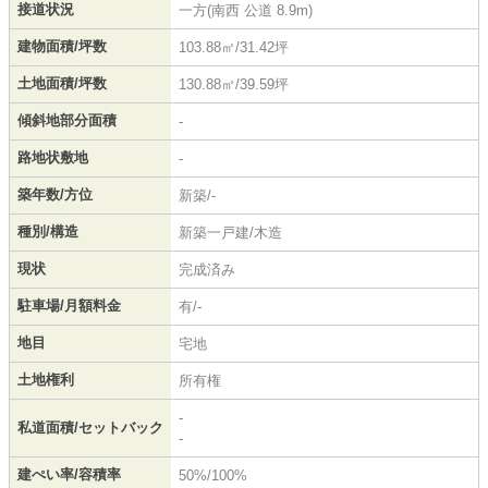
接道状況
一方(南西 公道 8.9m)
建物面積/坪数
103.88㎡/31.42坪
土地面積/坪数
130.88㎡/39.59坪
傾斜地部分面積
-
路地状敷地
-
築年数/方位
新築/-
種別/構造
新築一戸建/木造
現状
完成済み
駐車場/月額料金
有/-
地目
宅地
土地権利
所有権
-
私道面積/セットバック
-
建ぺい率/容積率
50%/100%