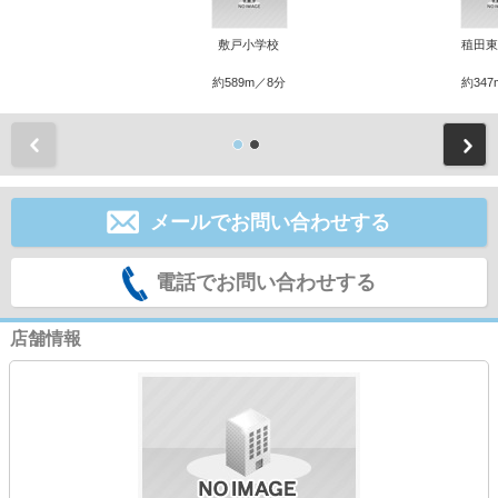
敷戸小学校
稙田東
約589m／8分
約347
前
メールでお問い合わせする
電話でお問い合わせする
店舗情報