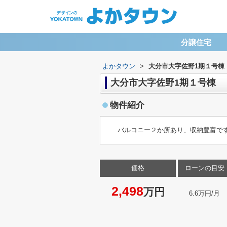
分譲住宅
よかタウン
>
大分市大字佐野1期１号棟
大分市大字佐野1期１号棟
物件紹介
バルコニー２か所あり、収納豊富で
価格
ローンの目安
2,498
万円
6.6万円/月