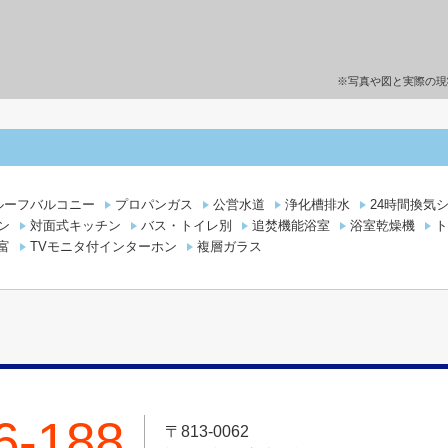
※写真や図と実際の現
ルーフバルコニー
プロパンガス
公営水道
浄化槽排水
24時間換気
ン
対面式キッチン
バス・トイレ別
追焚機能浴室
浴室乾燥機
ト
富
TVモニタ付インターホン
複層ガラス
6-188
〒813-0062