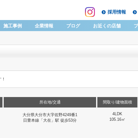
採用情報
施工事例
企業情報
ブログ
お近くの店舗
す！
所在地/交通
間取り/建物面積
4LDK
大分県大分市大字佐野4249番1
105.16㎡
日豊本線「大在」駅 徒歩53分