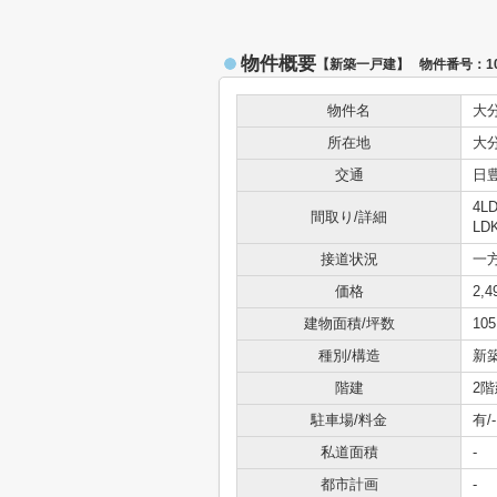
物件概要
【新築一戸建】 物件番号：100
物件名
大
所在地
大
交通
日
4L
間取り/詳細
LD
接道状況
一方
価格
2,
建物面積/坪数
105
種別/構造
新
階建
2階
駐車場/料金
有/-
私道面積
-
都市計画
-