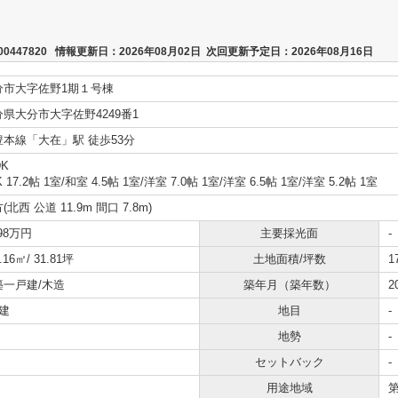
447820 情報更新日：2026年08月02日 次回更新予定日：2026年08月16日
分市大字佐野1期１号棟
分県大分市大字佐野4249番1
豊本線「大在」駅 徒歩53分
DK
K 17.2帖 1室
/
和室 4.5帖 1室
/
洋室 7.0帖 1室
/
洋室 6.5帖 1室
/
洋室 5.2帖 1室
(北西 公道 11.9m 間口 7.8m)
498万円
主要採光面
-
.16㎡/ 31.81坪
土地面積/坪数
1
築一戸建/木造
築年月（築年数）
2
建
地目
-
地勢
-
セットバック
-
用途地域