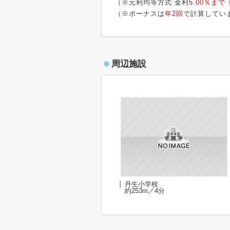
（※元利均等方式 金利
5.00％まで
（※ボーナスは
年2回
で計算してい
周辺施設
丹生小学校
約253m／4分