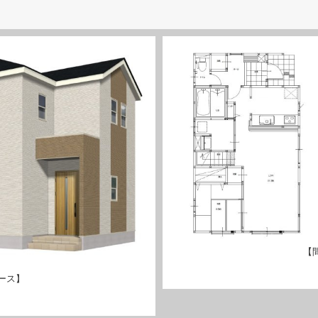
【
ース】