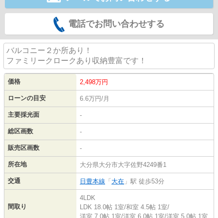
電話でお問い合わせする
バルコニー２か所あり！
ファミリークロークあり収納豊富です！
価格
2,498
万円
ローンの目安
6.6万円/月
主要採光面
-
総区画数
-
販売区画数
-
所在地
大分県大分市大字佐野4249番1
交通
日豊本線
「
大在
」駅 徒歩53分
4LDK
間取り
LDK 18.0帖 1室
/
和室 4.5帖 1室
/
洋室 7.0帖 1室
/
洋室 6.0帖 1室
/
洋室 5.0帖 1室