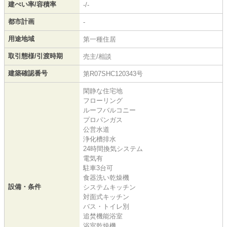
建ぺい率/容積率
-/-
都市計画
-
用途地域
第一種住居
取引態様/引渡時期
売主/相談
建築確認番号
第R07SHC120343号
閑静な住宅地
フローリング
ルーフバルコニー
プロパンガス
公営水道
浄化槽排水
24時間換気システム
電気有
駐車3台可
食器洗い乾燥機
設備・条件
システムキッチン
対面式キッチン
バス・トイレ別
追焚機能浴室
浴室乾燥機