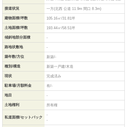
接道状況
一方(北西 公道 11.9m 間口 8.3m)
建物面積/坪数
105.16㎡/31.81坪
土地面積/坪数
193.44㎡/58.51坪
傾斜地部分面積
-
路地状敷地
-
築年数/方位
新築/-
種別/構造
新築一戸建/木造
現状
完成済み
駐車場/月額料金
有/-
地目
-
土地権利
所有権
-
私道面積/セットバック
-