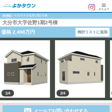
メニュー
HOME
>大分市大字佐野1期2号棟
大分市大字佐野1期2号棟
価格
2,498
万円
検討リストに追加
1/4
2/4
メールでお問い合わせする