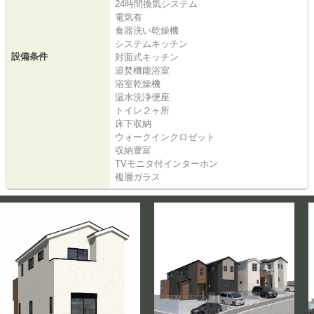
24時間換気システム
電気有
食器洗い乾燥機
システムキッチン
設備条件
対面式キッチン
追焚機能浴室
浴室乾燥機
温水洗浄便座
トイレ２ヶ所
床下収納
ウォークインクロゼット
収納豊富
TVモニタ付インターホン
複層ガラス