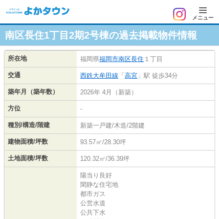
メニュー
南区長住1丁目2期2号棟の過去掲載物件情報
所在地
福岡県
福岡市南区
長住
１丁目
交通
西鉄大牟田線
「
高宮
」駅 徒歩34分
築年月（築年数）
2026年 4月（新築）
方位
-
種別/構造/階建
新築一戸建/木造/2階建
建物面積/坪数
93.57㎡/28.30坪
土地面積/坪数
120.32㎡/36.39坪
陽当り良好
閑静な住宅地
都市ガス
公営水道
公共下水