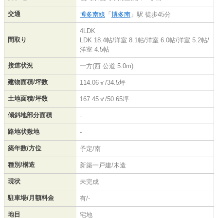
交通
博多南線
「
博多南
」駅 徒歩45分
4LDK
間取り
LDK 18.4帖
/
洋室 8.1帖
/
洋室 6.0帖
/
洋室 5.2帖
/
洋室 4.5帖
接道状況
一方(西 公道 5.0m)
建物面積/坪数
114.06㎡/34.5坪
土地面積/坪数
167.45㎡/50.65坪
傾斜地部分面積
-
路地状敷地
-
築年数/方位
予定/南
種別/構造
新築一戸建/木造
現状
未完成
駐車場/月額料金
有/-
地目
宅地