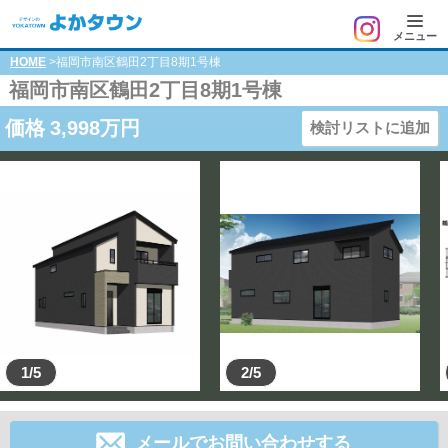
メニュー
HOME
>福岡市南区鶴田2丁目8期1号棟
福岡市南区鶴田2丁目8期1号棟
価格
3,998
万円
検討リストに追加
1/5
2/5
メールでお問い合わせする