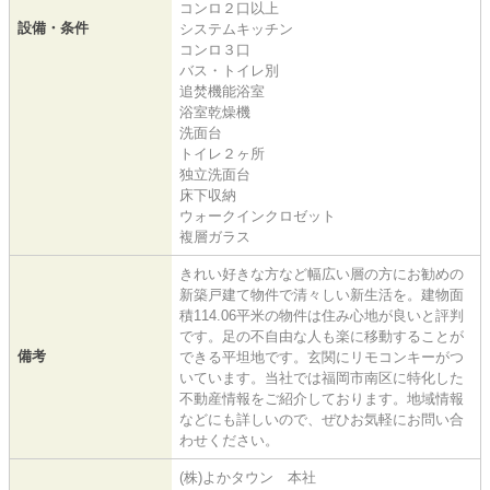
コンロ２口以上
設備・条件
システムキッチン
コンロ３口
バス・トイレ別
追焚機能浴室
浴室乾燥機
洗面台
トイレ２ヶ所
独立洗面台
床下収納
ウォークインクロゼット
複層ガラス
きれい好きな方など幅広い層の方にお勧めの
新築戸建て物件で清々しい新生活を。建物面
積114.06平米の物件は住み心地が良いと評判
です。足の不自由な人も楽に移動することが
備考
できる平坦地です。玄関にリモコンキーがつ
いています。当社では福岡市南区に特化した
不動産情報をご紹介しております。地域情報
などにも詳しいので、ぜひお気軽にお問い合
わせください。
(株)よかタウン 本社