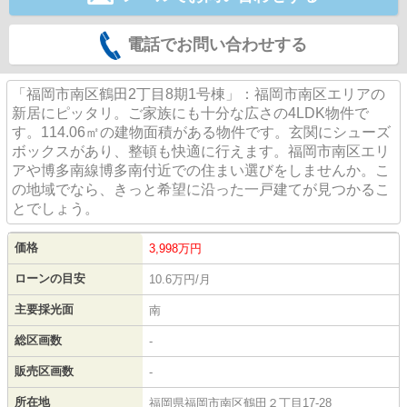
電話でお問い合わせする
「福岡市南区鶴田2丁目8期1号棟」：福岡市南区エリアの
新居にピッタリ。ご家族にも十分な広さの4LDK物件で
す。114.06㎡の建物面積がある物件です。玄関にシューズ
ボックスがあり、整頓も快適に行えます。福岡市南区エリ
アや博多南線博多南付近での住まい選びをしませんか。こ
の地域でなら、きっと希望に沿った一戸建てが見つかるこ
とでしょう。
価格
3,998
万円
ローンの目安
10.6万円/月
主要採光面
南
総区画数
-
販売区画数
-
所在地
福岡県福岡市南区鶴田２丁目17-28