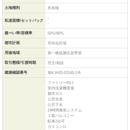
土地権利
所有権
-
私道面積/セットバック
-
建ぺい率/容積率
50%/80%
都市計画
市街化区域
用途地域
第一種低層住居専用
取引態様/引渡時期
売主/相談
建築確認番号
第KJH25-03145-1号
ファミリー向け
室内洗濯機置場
都市ガス
公営水道
公共下水
24時間換気システム
２面バルコニー
駐車2台可
ガスコンロ