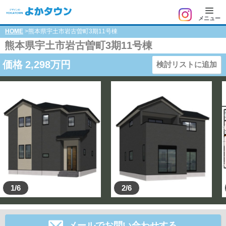
メニュー
HOME
>熊本県宇土市岩古曽町3期11号棟
熊本県宇土市岩古曽町3期11号棟
価格
2,298
万円
検討リストに追加
1/6
2/6
メールでお問い合わせする