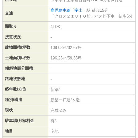
鹿児島本線
「
宇土
」駅 徒歩15分
交通
「クロス２１ＵＴＯ前」バス停下車 徒歩6分
間取り
4LDK
接道状況
-
建物面積/坪数
108.03㎡/32.67坪
土地面積/坪数
196.23㎡/59.35坪
傾斜地部分面積
-
路地状敷地
-
築年数/方位
新築/-
種別/構造
新築一戸建/木造
現状
完成済み
駐車場/月額料金
有/-
地目
宅地