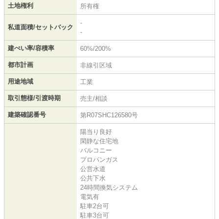
土地権利
所有権
-
私道面積/セットバック
-
建ぺい率/容積率
60%/200%
都市計画
非線引区域
用途地域
工業
取引態様/引渡時期
売主/相談
建築確認番号
第R07SHC126580号
陽当り良好
閑静な住宅地
バルコニー
プロパンガス
公営水道
公共下水
24時間換気システム
電気有
駐車2台可
駐車3台可