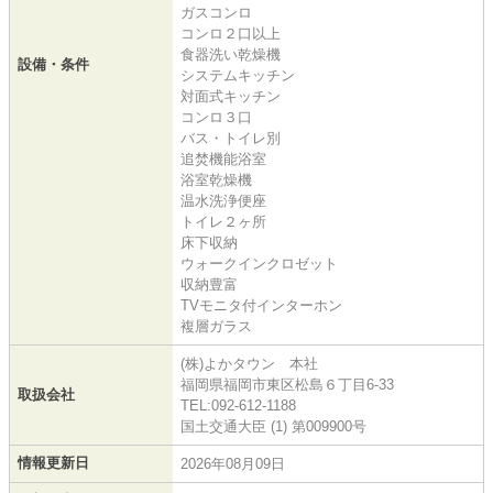
ガスコンロ
コンロ２口以上
食器洗い乾燥機
設備・条件
システムキッチン
対面式キッチン
コンロ３口
バス・トイレ別
追焚機能浴室
浴室乾燥機
温水洗浄便座
トイレ２ヶ所
床下収納
ウォークインクロゼット
収納豊富
TVモニタ付インターホン
複層ガラス
(株)よかタウン 本社
福岡県福岡市東区松島６丁目6-33
取扱会社
TEL:092-612-1188
国土交通大臣 (1) 第009900号
情報更新日
2026年08月09日