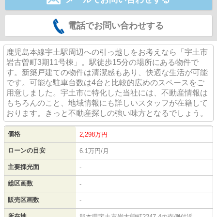
電話でお問い合わせする
鹿児島本線宇土駅周辺への引っ越しをお考えなら「宇土市
岩古曽町3期11号棟」。駅徒歩15分の場所にある物件で
す。新築戸建ての物件は清潔感もあり、快適な生活が可能
です。可能な駐車台数は4台と比較的広めのスペースをご
用意しました。宇土市に特化した当社には、不動産情報は
もちろんのこと、地域情報にも詳しいスタッフが在籍して
おります。きっと不動産探しの強い味方となるでしょう。
価格
2,298
万円
ローンの目安
6.1万円/月
主要採光面
-
総区画数
-
販売区画数
-
所在地
熊本県宇土市岩古曽町2247-4の南側付近