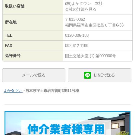
(株)よかタウン 本社
取扱い店舗
会社の詳細を見る
〒813-0062
所在地
福岡県福岡市東区松島６丁目6-33
TEL
0120-006-188
FAX
092-612-1199
免許番号
国土交通大臣 (1) 第009900号
メールで送る
LINEで送る
よかタウン
>
熊本県宇土市岩古曽町3期11号棟