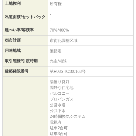
土地権利
所有権
-
私道面積/セットバック
-
建ぺい率/容積率
70%/400%
都市計画
市街化調整区域
用途地域
無指定
取引態様/引渡時期
売主/相談
建築確認番号
第R08SHC100168号
陽当り良好
閑静な住宅地
バルコニー
プロパンガス
公営水道
公共下水
24時間換気システム
電気有
駐車2台可
駐車3台可