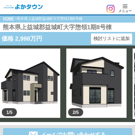
メニュー
HOME
>熊本県上益城郡益城町大字惣領1期8号棟
熊本県上益城郡益城町大字惣領1期8号棟
価格
2,998
万円
検討リストに追加
1/5
2/5
メールでお問い合わせする