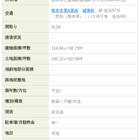
熊本市電A系統
「
健軍町
」駅 徒歩57分
交通
「惣領（熊本県）」バス停下車 徒歩9分
間取り
4LDK
接道状況
-
建物面積/坪数
114.84㎡/34.73坪
土地面積/坪数
205.12㎡/62.04坪
傾斜地部分面積
-
路地状敷地
-
築年数/方位
予定/-
種別/構造
新築一戸建/木造
現状
未完成
駐車場/月額料金
有/-
地目
宅地