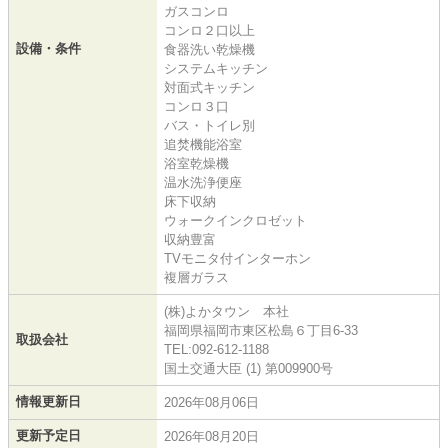
ガスコンロ
コンロ２口以上
設備・条件
食器洗い乾燥機
システムキッチン
対面式キッチン
コンロ３口
バス・トイレ別
追焚機能浴室
浴室乾燥機
温水洗浄便座
床下収納
ウォークインクロゼット
収納豊富
TVモニタ付インターホン
複層ガラス
(株)よかタウン 本社
福岡県福岡市東区松島６丁目6-33
取扱会社
TEL:092-612-1188
国土交通大臣 (1) 第009900号
情報更新日
2026年08月06日
更新予定日
2026年08月20日