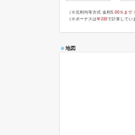
（※元利均等方式 金利
5.00％まで
（※ボーナスは
年2回
で計算してい
地図