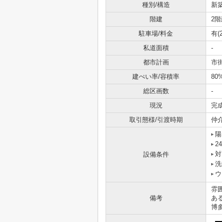
種別/構造
新
階建
2階
駐車場/料金
有(2
私道面積
-
都市計画
市
建ぺい率/容積率
80
総区画数
-
現況
完
取引態様/引渡時期
仲
陽
2
対
設備条件
洗
ウ
雰
備考
あ
博