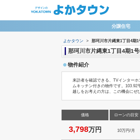
分譲住宅
よかタウン
>
那珂川市片縄東1丁目4期1
那珂川市片縄東1丁目4期1号
物件紹介
来訪者を確認できる、TVインターホ
ムキッチン付きの物件です。103.
越しをお考えの方は、この機会にぜ
価格
ローンの目安
3,798
万円
10万円/月