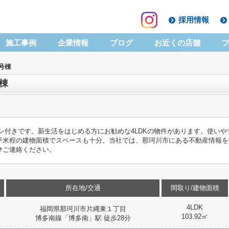
採用情報
施工事例
企業情報
ブログ
お近くの店舗
号棟
棟
ン付きです。新生活をはじめる方にお勧めな4LDKの物件があります。使い
92平米程の建物面積でスペースも十分。当社では、那珂川市にある不動産情報
ひご連絡ください。
所在地/交通
間取り/建物面積
4LDK
福岡県那珂川市片縄東１丁目
103.92㎡
博多南線「博多南」駅 徒歩28分