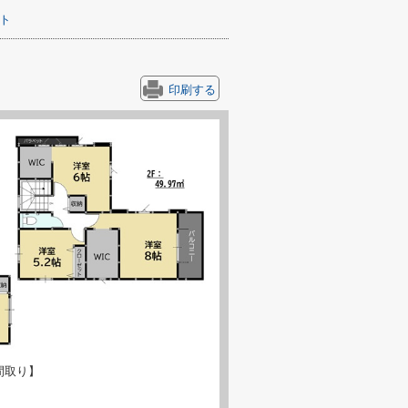
ト
印刷する
間取り】