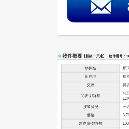
物件概要
【新築一戸建】 物件番号：101
物件名
那
所在地
福
交通
博
4L
間取り/詳細
LD
接道状況
一方
価格
3,
建物面積/坪数
103