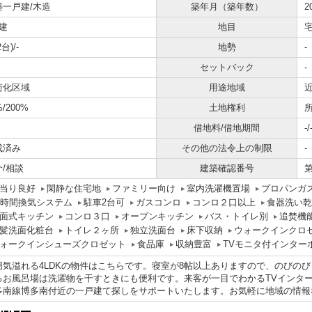
築一戸建/木造
築年月（築年数）
2
建
地目
台)/-
地勢
-
セットバック
-
街化区域
用途地域
%/200%
土地権利
借地料/借地期間
-/
成済み
その他の法令上の制限
-
介/相談
建築確認番号
第
当り良好
閑静な住宅地
ファミリー向け
室内洗濯機置場
プロパンガ
4時間換気システム
駐車2台可
ガスコンロ
コンロ２口以上
食器洗い乾
面式キッチン
コンロ３口
オープンキッチン
バス・トイレ別
追焚機
髪洗面化粧台
トイレ２ヶ所
独立洗面台
床下収納
ウォークインクロ
ォークインシューズクロゼット
食品庫
収納豊富
TVモニタ付インター
囲気溢れる4LDKの物件はこちらです。寝室が8帖以上ありますので、のびの
るお風呂場は洗濯物を干すときにも便利です。来客が一目でわかるTVインタ
多南線博多南付近の一戸建て探しをサポートいたします。お気軽に地域の情報