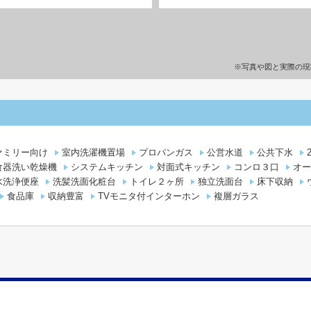
※写真や図と実際の現
ァミリー向け
室内洗濯機置場
プロパンガス
公営水道
公共下水
食器洗い乾燥機
システムキッチン
対面式キッチン
コンロ３口
オー
水洗浄便座
洗髪洗面化粧台
トイレ２ヶ所
独立洗面台
床下収納
食品庫
収納豊富
TVモニタ付インターホン
複層ガラス