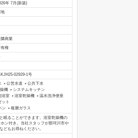
026年 7月(新築)
宅地
近隣商業
所有権
-
KJH25-02929-1号
ス
公営水道
公共下水
燥機
システムキッチン
能浴室
浴室乾燥機
温水洗浄便座
ゼット
ホン
複層ガラス
びと眠ることができます。浴室乾燥機の
ーホン付き。当社スタッフが那珂川市や
などもお尋ねください。