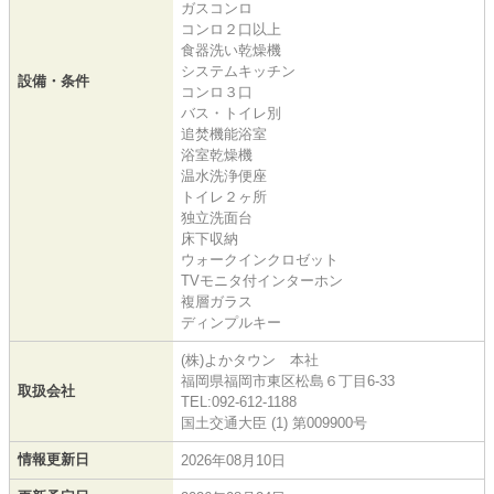
ガスコンロ
コンロ２口以上
食器洗い乾燥機
システムキッチン
設備・条件
コンロ３口
バス・トイレ別
追焚機能浴室
浴室乾燥機
温水洗浄便座
トイレ２ヶ所
独立洗面台
床下収納
ウォークインクロゼット
TVモニタ付インターホン
複層ガラス
ディンプルキー
(株)よかタウン 本社
福岡県福岡市東区松島６丁目6-33
取扱会社
TEL:092-612-1188
国土交通大臣 (1) 第009900号
情報更新日
2026年08月10日