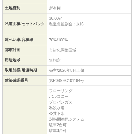
土地権利
所有権
36.00㎡
私道面積/セットバック
私道負担割合 : 1/16
-
建ぺい率/容積率
70%/100%
都市計画
市街化調整区域
用途地域
無指定
取引態様/引渡時期
売主/2026年8月上旬
建築確認番号
第R08SHC101184号
フローリング
バルコニー
プロパンガス
私設水道
公共下水
24時間換気システム
駐車2台可
駐車3台可