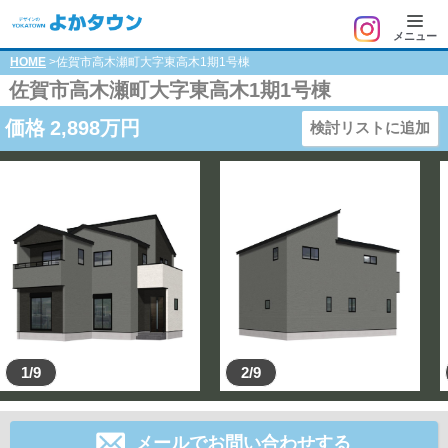
メニュー
HOME
>佐賀市高木瀬町大字東高木1期1号棟
佐賀市高木瀬町大字東高木1期1号棟
価格
2,898
万円
検討リストに追加
1/9
2/9
メールでお問い合わせする