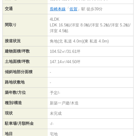
交通
長崎本線
「
佐賀
」駅 徒歩39分
4LDK
間取り
LDK 16.5帖
/
洋室 8.0帖
/
洋室 5.2帖
/
洋室 5.2帖
/
洋室 4.5帖
接道状況
角地(北 私道 4.0m)(東 私道 4.0m)
建物面積/坪数
104.52㎡/31.61坪
土地面積/坪数
147.14㎡/44.50坪
傾斜地部分面積
-
路地状敷地
-
築年数/方位
予定/-
種別/構造
新築一戸建/木造
現状
未完成
駐車場/月額料金
-/-
地目
宅地