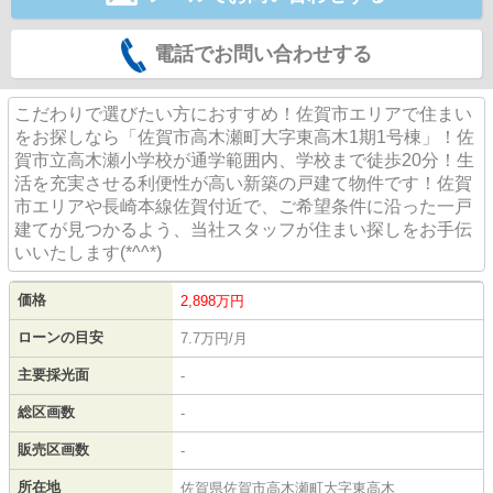
電話でお問い合わせする
こだわりで選びたい方におすすめ！佐賀市エリアで住まい
をお探しなら「佐賀市高木瀬町大字東高木1期1号棟」！佐
賀市立高木瀬小学校が通学範囲内、学校まで徒歩20分！生
活を充実させる利便性が高い新築の戸建て物件です！佐賀
市エリアや長崎本線佐賀付近で、ご希望条件に沿った一戸
建てが見つかるよう、当社スタッフが住まい探しをお手伝
いいたします(*^^*)
価格
2,898
万円
ローンの目安
7.7万円/月
主要採光面
-
総区画数
-
販売区画数
-
所在地
佐賀県佐賀市高木瀬町大字東高木