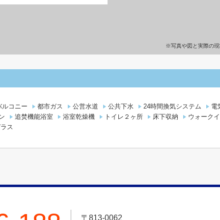
※写真や図と実際の現
バルコニー
都市ガス
公営水道
公共下水
24時間換気システム
電
ン
追焚機能浴室
浴室乾燥機
トイレ２ヶ所
床下収納
ウォークイ
ガラス
〒813-0062