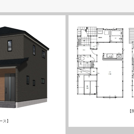
【
ース】