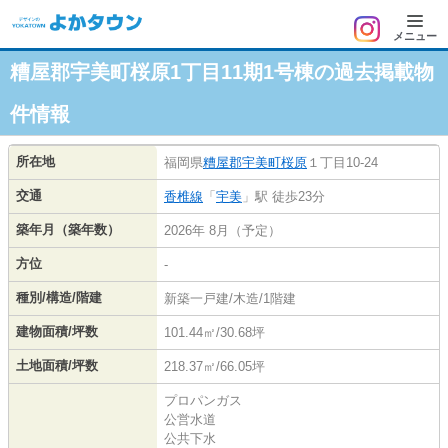
メニュー
糟屋郡宇美町桜原1丁目11期1号棟の過去掲載物
件情報
所在地
福岡県
糟屋郡宇美町
桜原
１丁目10-24
交通
香椎線
「
宇美
」駅 徒歩23分
築年月（築年数）
2026年 8月（予定）
方位
-
種別/構造/階建
新築一戸建/木造/1階建
建物面積/坪数
101.44㎡/30.68坪
土地面積/坪数
218.37㎡/66.05坪
プロパンガス
公営水道
公共下水