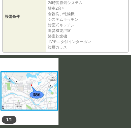
24時間換気システム
駐車2台可
食器洗い乾燥機
設備条件
システムキッチン
対面式キッチン
追焚機能浴室
浴室乾燥機
TVモニタ付インターホン
複層ガラス
1/1