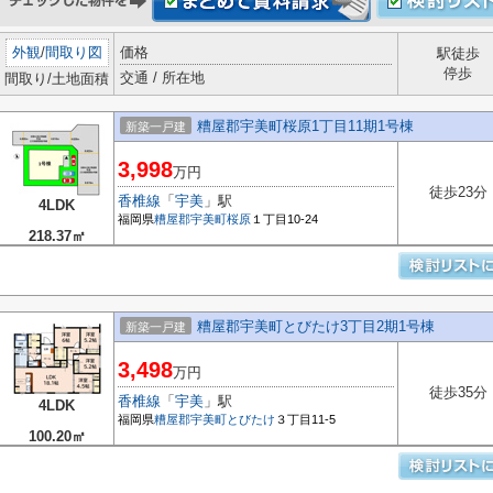
外観
/
間取り図
価格
駅徒歩
停歩
交通 / 所在地
間取り/土地面積
糟屋郡宇美町桜原1丁目11期1号棟
新築一戸建
3,998
万円
徒歩23分
香椎線
「
宇美
」駅
4LDK
福岡県
糟屋郡宇美町
桜原
１丁目10-24
218.37㎡
糟屋郡宇美町とびたけ3丁目2期1号棟
新築一戸建
3,498
万円
徒歩35分
香椎線
「
宇美
」駅
4LDK
福岡県
糟屋郡宇美町
とびたけ
３丁目11-5
100.20㎡