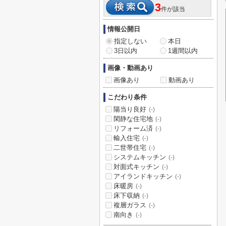
3
件が該当
情報公開日
指定しない
本日
3日以内
1週間以内
画像・動画あり
画像あり
動画あり
こだわり条件
陽当り良好
(-)
閑静な住宅地
(-)
リフォーム済
(-)
輸入住宅
(-)
二世帯住宅
(-)
システムキッチン
(-)
対面式キッチン
(-)
アイランドキッチン
(-)
床暖房
(-)
床下収納
(-)
複層ガラス
(-)
南向き
(-)