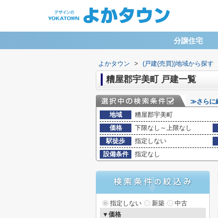
分譲住宅
よかタウン
>
(戸建(売買))地域から探す
糟屋郡宇美町 戸建一覧
≫さらに
地域
糟屋郡宇美町
価格
下限なし～上限なし
駅徒歩
指定しない
設備条件
指定なし
指定しない
新築
中古
▼価格