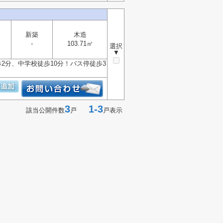
新築
木造
-
103.71㎡
選択
▼
2分、中学校徒歩10分！バス停徒歩3
3
1-3
該当公開件数
戸
戸表示