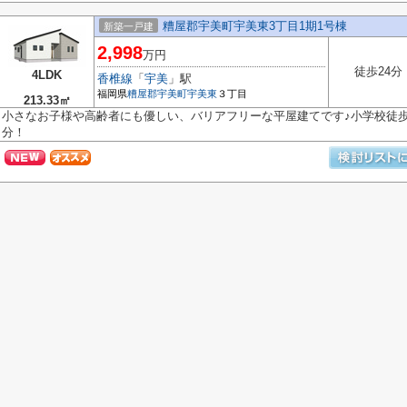
糟屋郡宇美町宇美東3丁目1期1号棟
新築一戸建
2,998
万円
徒歩24分
4LDK
香椎線
「
宇美
」駅
福岡県
糟屋郡宇美町
宇美東
３丁目
213.33㎡
小さなお子様や高齢者にも優しい、バリアフリーな平屋建てです♪小学校徒歩
分！