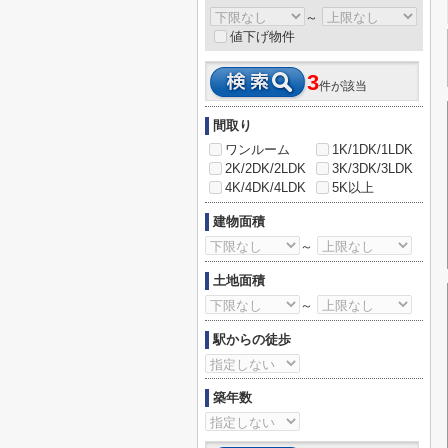
～
値下げ物件
3
件が該当
間取り
ワンルーム
1K/1DK/1LDK
2K/2DK/2LDK
3K/3DK/3LDK
4K/4DK/4LDK
5K以上
建物面積
～
土地面積
～
駅からの徒歩
築年数