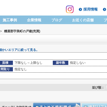
採用情報
施工事例
企業情報
ブログ
お近くの店舗
>
糟屋郡宇美町の戸建(売買)
細かいエリアに絞って見る。
面積
下限なし～上限なし
築年数
指定しない
間取り
指定なし
並び順：