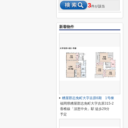
3
件が該当
新着物件
糟屋郡志免町大字吉原6期 1号棟
福岡県糟屋郡志免町大字吉原315-2
香椎線「須恵中央」駅 徒歩29分
予定