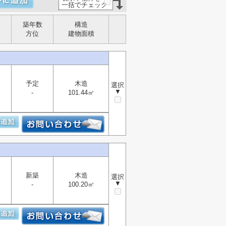
一括でチェック
築年数
構造
方位
建物面積
予定
木造
選択
▼
-
101.44㎡
新築
木造
選択
▼
-
100.20㎡