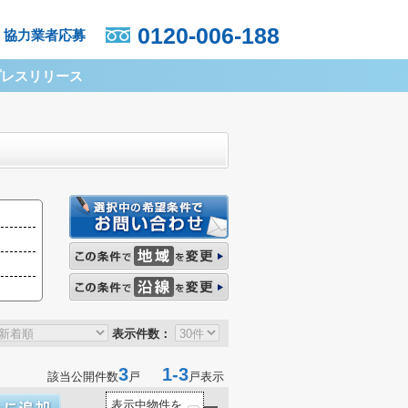
0120-006-188
協力業者応募
プレスリリース
表示件数：
3
1-3
該当公開件数
戸
戸表示
表示中物件を